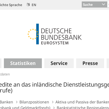
Suche
ichte Sprache
EN
Statistiken
Service
Presse
itdaten
edite an das inländische Dienstleistungsge
rufe)
Banken
Bilanzpositionen
Aktiva und Passiva der Banke
sbank und Geldmarktfonds)
Bankstatistische Regionaler