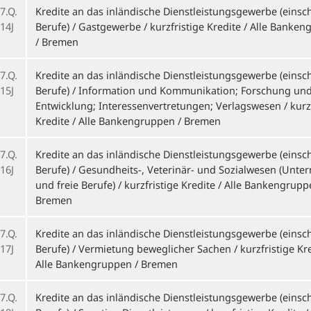
7.Q.
Kredite an das inländische Dienstleistungsgewerbe (einschl
14J
Berufe) / Gastgewerbe / kurzfristige Kredite / Alle Banke
/ Bremen
7.Q.
Kredite an das inländische Dienstleistungsgewerbe (einschl
15J
Berufe) / Information und Kommunikation; Forschung un
Entwicklung; Interessenvertretungen; Verlagswesen / kurzf
Kredite / Alle Bankengruppen / Bremen
7.Q.
Kredite an das inländische Dienstleistungsgewerbe (einschl
16J
Berufe) / Gesundheits-, Veterinär- und Sozialwesen (Unt
und freie Berufe) / kurzfristige Kredite / Alle Bankengrupp
Bremen
7.Q.
Kredite an das inländische Dienstleistungsgewerbe (einschl
17J
Berufe) / Vermietung beweglicher Sachen / kurzfristige Kre
Alle Bankengruppen / Bremen
7.Q.
Kredite an das inländische Dienstleistungsgewerbe (einschl