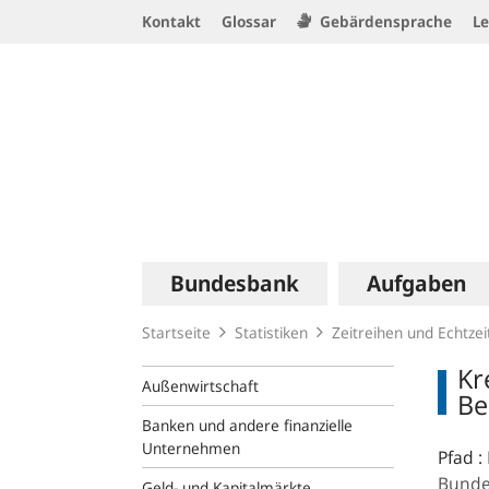
Service
Kontakt
Glossar
Gebärdensprache
Le
Navigation
Logo
Hauptnavigation
Bundesbank
Aufgaben
Startseite
Statistiken
Zeitreihen und Echtze
Kr
Außenwirtschaft
Be
Banken und andere finanzielle
Unternehmen
Pfad :
Bunde
Geld- und Kapitalmärkte