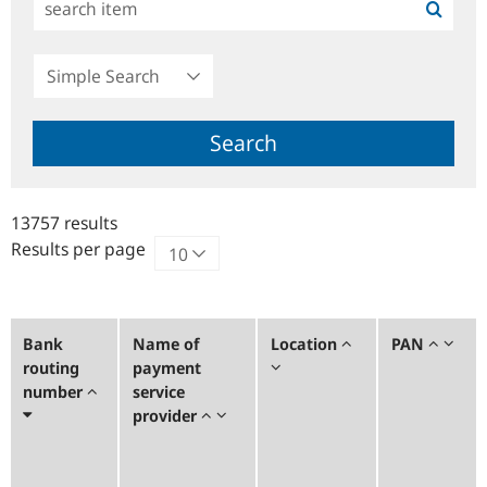
Simple
Search
Search
13757 results
Results per page
Bank
Name of
Location
PAN
routing
payment
number
service
provider