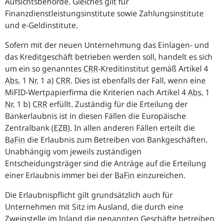
Aufsichtsbehörde. Gleiches gilt für
Finanzdienstleistungsinstitute sowie Zahlungsinstitute
und e-Geldinstitute.
Sofern mit der neuen Unternehmung das Einlagen- und
das Kreditgeschäft betrieben werden soll, handelt es sich
um ein so genanntes
CRR
-Kreditinstitut gemäß Artikel 4
Abs.
1
Nr.
1 a)
CRR
. Dies ist ebenfalls der Fall, wenn eine
MiFID-Wertpapierfirma die Kriterien nach Artikel 4
Abs.
1
Nr.
1 b)
CRR
erfüllt. Zuständig für die Erteilung der
Bankerlaubnis ist in diesen Fällen die Europäische
Zentralbank (
EZB
). In allen anderen Fällen erteilt die
BaFin
die Erlaubnis zum Betreiben von Bankgeschäften.
Unabhängig vom jeweils zuständigen
Entscheidungsträger sind die Anträge auf die Erteilung
einer Erlaubnis immer bei der
BaFin
einzureichen.
Die Erlaubnispflicht gilt grundsätzlich auch für
Unternehmen mit Sitz im Ausland, die durch eine
Zweigstelle im Inland die genannten Geschäfte betreiben