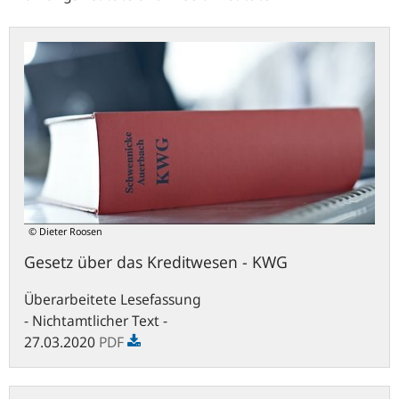
Gesetz
über
das
Kreditwesen
-
KWG
© Dieter Roosen
Gesetz über das Kreditwesen - KWG
Überarbeitete Lesefassung
- Nichtamtlicher Text -
27.03.2020
PDF
bafin.de