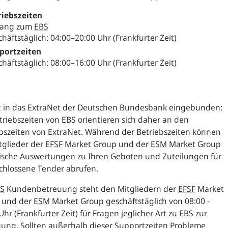
riebszeiten
ang zum
EBS
häftstäglich: 04:00–20:00 Uhr (Frankfurter Zeit)
portzeiten
häftstäglich: 08:00–16:00 Uhr (Frankfurter Zeit)
t in das ExtraNet der Deutschen Bundesbank eingebunden;
triebszeiten von EBS orientieren sich daher an den
bszeiten von ExtraNet. Während der Betriebszeiten können
tglieder der
EFSF
Market Group
und der
ESM
Market Group
tische Auswertungen zu Ihren Geboten und Zuteilungen für
chlossene Tender abrufen.
S
Kundenbetreuung steht den Mitgliedern der
EFSF
Market
und der
ESM
Market Group
geschäftstäglich von 08:00 -
Uhr (Frankfurter Zeit) für Fragen jeglicher Art zu
EBS
zur
ung. Sollten außerhalb dieser Supportzeiten Probleme