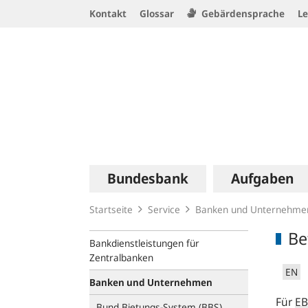
Service
Kontakt
Glossar
Gebärdensprache
Le
Navigation
Logo
Hauptnavigation
Bundesbank
Aufgaben
Startseite
Service
Banken und Unternehme
Be
Bankdienstleistungen für
Zentralbanken
EN
Banken und Unternehmen
Für
EB
Bund Bietungs-System (BBS)