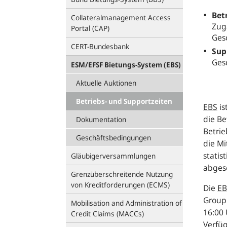
Bet
Collateralmanagement Access
Zug
Portal (CAP)
Gesc
CERT-Bundesbank
Sup
Gesc
ESM/EFSF Bietungs-System (EBS)
Aktuelle Auktionen
Betriebs- und Supportzeiten
EBS
is
die Be
Dokumentation
Betrie
Geschäftsbedingungen
die Mi
statis
Gläubiger­versam­mlungen
abges
Grenzüberschreitende Nutzung
von Kreditforderungen (ECMS)
Die
EB
Group
Mobilisation and Administration of
16:00 
Credit Claims (MACCs)
Verfüg