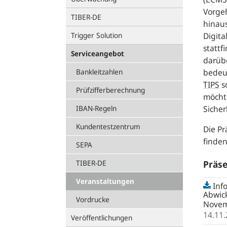
Vorge
TIBER-DE
hinau
Digit
Trigger Solution
stattf
Serviceangebot
darübe
bedeut
Bankleitzahlen
TIPS
s
Prüfzifferberechnung
möcht
Sicher
IBAN-Regeln
Kundentestzentrum
Die P
finde
SEPA
Präse
TIBER-DE
Veranstaltungen
Inf
Abwick
Vordrucke
Novem
14.11
Veröffentlichungen