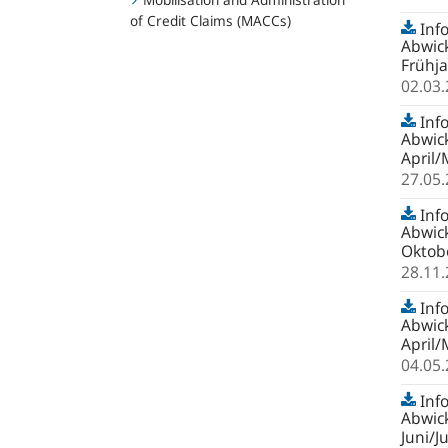
of Credit Claims (MACCs)
Inf
Abwick
Frühj
02.03
Inf
Abwick
April/
27.05
Inf
Abwick
Oktob
28.11
Inf
Abwick
April/
04.05
Inf
Abwick
Juni/J