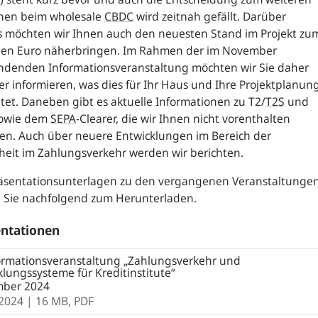
hen beim wholesale
CBDC
wird zeitnah gefällt. Darüber
s möchten wir Ihnen auch den neuesten Stand im Projekt zu
alen Euro näherbringen. Im Rahmen der im November
indenden Informationsveranstaltung möchten wir Sie daher
r informieren, was dies für Ihr Haus und Ihre Projektplanun
et. Daneben gibt es aktuelle Informationen zu T2/
T2S
und
owie dem
SEPA
-
Clearer, die wir Ihnen nicht vorenthalten
en. Auch über neuere Entwicklungen im Bereich der
heit im Zahlungsverkehr werden wir berichten.
räsentationsunterlagen zu den vergangenen Veranstaltunge
n Sie nachfolgend zum Herunterladen.
ntationen
ormationsveranstaltung „Zahlungsverkehr und
lungssysteme für Kreditinstitute“
ber 2024
.2024
| 16 MB,
PDF