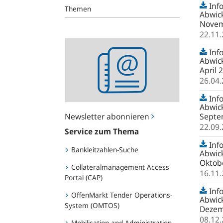
Inf
Themen
Abwick
Novem
22.11
Newsletter
Inf
abonnieren
Abwick
April 
26.04
Inf
Abwick
Newsletter abonnieren
Septe
22.09
Service zum Thema
Inf
Bankleitzahlen-Suche
Abwick
Oktob
Collateralmanagement Access
16.11
Portal (CAP)
Inf
OffenMarkt Tender Operations-
Abwick
System (OMTOS)
Dezem
08.12
Mobilisation and Administration