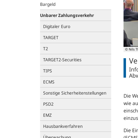
Bargeld
Unbarer Zahlungsverkehr
Digitaler Euro
TARGET
T2
© Nils T
Ve
TARGET2-Securities
Inf
TIPS
Abw
ECMS
Sonstige Sicherheitenstellungen
Die We
wie a
PSD2
einsch
EMZ
einzus
Hausbankverfahren
Die E
(
ECMS
Überwachung