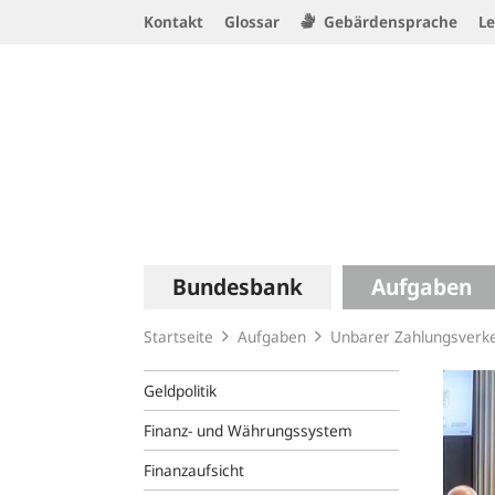
Service
Kontakt
Glossar
Gebärdensprache
Le
Navigation
Logo
Hauptnavigation
Bundesbank
Aufgaben
Startseite
Aufgaben
Unbarer Zahlungsverk
Geldpolitik
Finanz- und Währungssystem
Finanzaufsicht