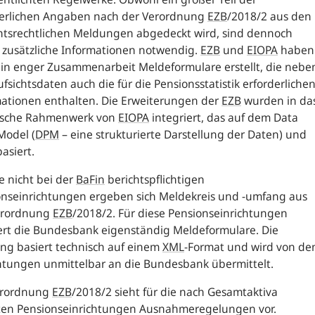
derlichen Angaben nach der Verordnung
EZB
/2018/2 aus den
chtsrechtlichen Meldungen abgedeckt wird, sind dennoch
 zusätzliche Informationen notwendig.
EZB
und
EIOPA
haben
in enger Zusammenarbeit Meldeformulare erstellt, die nebe
fsichtsdaten auch die für die Pensionsstatistik erforderliche
mationen enthalten. Die Erweiterungen der
EZB
wurden in da
ische Rahmenwerk von
EIOPA
integriert, das auf dem
Data
 Model
(
DPM
– eine strukturierte Darstellung der Daten) und
asiert.
le nicht bei der
BaFin
berichtspflichtigen
nseinrichtungen ergeben sich Mel­dekreis und ‑umfang aus
erordnung
EZB
/2018/2. Für diese Pensionseinrichtungen
ert die Bundesbank eigenständig Meldeformulare. Die
ng basiert technisch auf einem
XML
-
Format und wird von de
htungen unmittelbar an die Bundesbank übermittelt.
erordnung
EZB
/2018/2 sieht für die nach Gesamtaktiva
sten Pensionseinrichtungen Aus­nahmeregelungen vor.