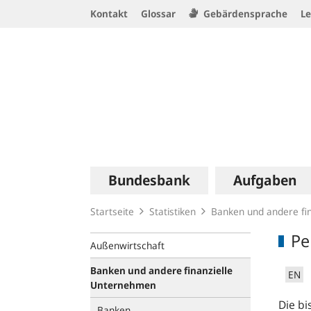
Service
Kontakt
Glossar
Gebärdensprache
Le
Navigation
Logo
Hauptnavigation
Bundesbank
Aufgaben
Startseite
Statistiken
Banken und andere fi
Pe
Außenwirtschaft
Banken und andere finanzielle
EN
Unternehmen
Die bi
Banken