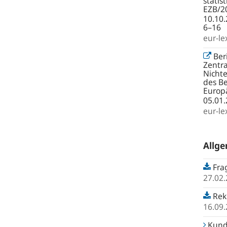
statis
EZB/2
10.10.
6–16
eur-le
Ber
Zentr
Nichte
des Be
Europ
05.01.
eur-le
Allg
Frag
27.02
Rek
16.09
Kund