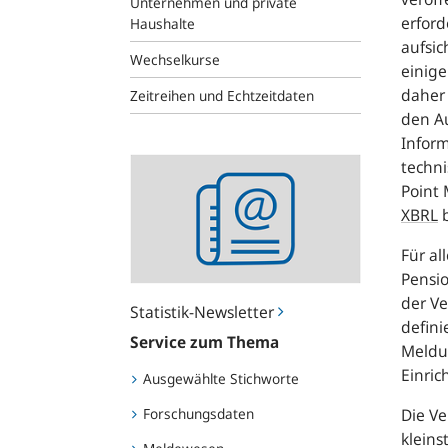
Unternehmen und private
erfor
Haushalte
aufsi
Wechselkurse
einige
daher 
Zeitreihen und Echtzeitdaten
den Au
Infor
Statistik-
techn
Newsletter
Point
XBRL
b
Für al
Pensio
der V
Statistik-Newsletter
defini
Service zum Thema
Meldu
Einric
Ausgewählte Stichworte
Forschungsdaten
Die V
klein