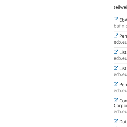
teilwe
EbA
bafin.
Pen
ecb.e
List
ecb.e
List
ecb.e
Pens
ecb.e
Com
Corpor
ecb.e
Dat