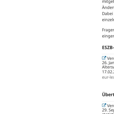
mitge
Änderu
Dabei 
einzel
Fragen
einger
ESZB-
Ver
26. Ja
Alters
17.02.
eur-le
Über
Ver
29. S