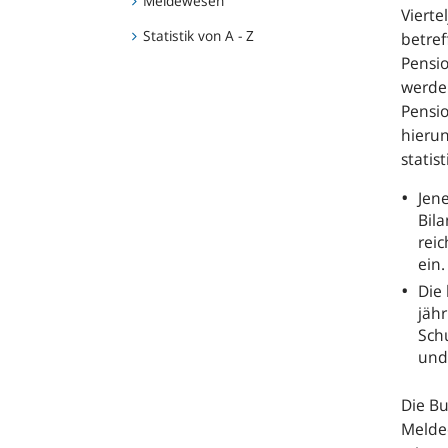
Meldewesen
Vierte
Statistik von A - Z
betref
Pensi
werde
Pensi
hierun
statis
Jen
Bil
reic
ein.
Die
jähr
Sch
und
Die Bu
Melde