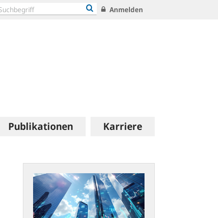
Anmelden
Publikationen
Karriere
Zeitreihen
im
neuen
Statistik-
Portal