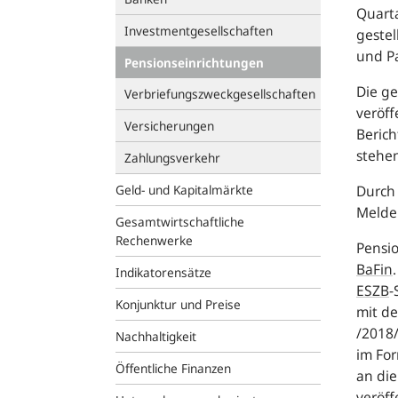
Quart
Investmentgesellschaften
gestel
und Pa
Pensionseinrichtungen
Die ge
Verbriefungszweckgesellschaften
veröf
Versicherungen
Berich
stehen
Zahlungsverkehr
Geld- und Kapitalmärkte
Durch 
Melde
Gesamtwirtschaftliche
Rechenwerke
Pensio
BaFin
.
Indikatorensätze
ESZB
-
Konjunktur und Preise
mit d
/2018/
Nachhaltigkeit
im Fo
Öffentliche Finanzen
an die
veröff