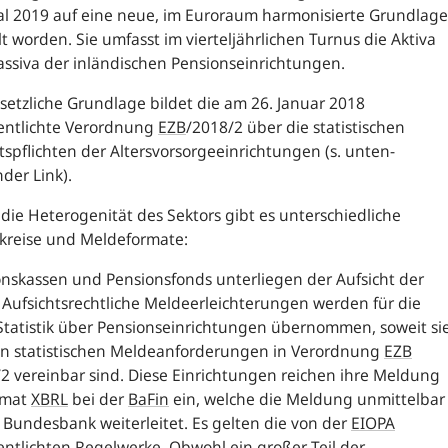
al 2019 auf eine neue, im Euroraum harmonisierte Grundlage
lt worden. Sie umfasst im vierteljährlichen Turnus die Aktiva
ssiva der inländischen Pensionseinrichtungen.
setzliche Grundlage bildet die am 26. Januar 2018
fentlichte Verordnung
EZB
/2018/2 über die statistischen
ts­pflichten der Altersvorsorgeeinrichtungen (s. unten­
der Link).
die Heterogenität des Sektors gibt es unterschiedliche
kreise und Meldeformate:
nskassen und Pensionsfonds unterliegen der Aufsicht der
Aufsichtsrechtliche Meldeerleichterungen werden für die
Statistik über Pensionseinrichtungen übernommen, soweit si
en statistischen Meldeanforderungen in Verordnung
EZB
2 vereinbar sind. Diese Einrichtungen reichen ihre Meldung
rmat
XBRL
bei der
BaFin
ein, welche die Meldung unmittelbar
 Bundesbank weiterleitet. Es gelten die von der
EIOPA
entlichten Regelwerke. Obwohl ein großer Teil der