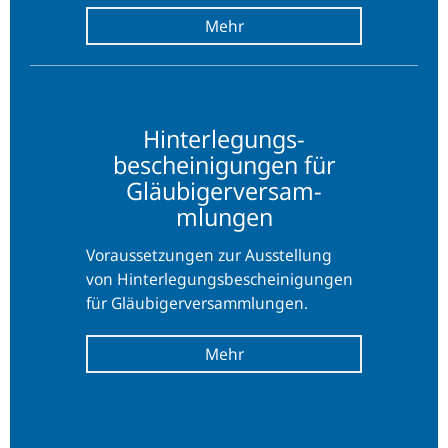
Hinter­
Hinter­legungs­
legungs­
bescheinigungen für
bescheinigungen
Gläubiger­versam­
für
mlungen
Gläubiger­
versam­
Voraussetzungen zur Ausstellung
mlungen
von Hinter­legungs­bescheinigungen
für Gläubiger­versam­mlungen.