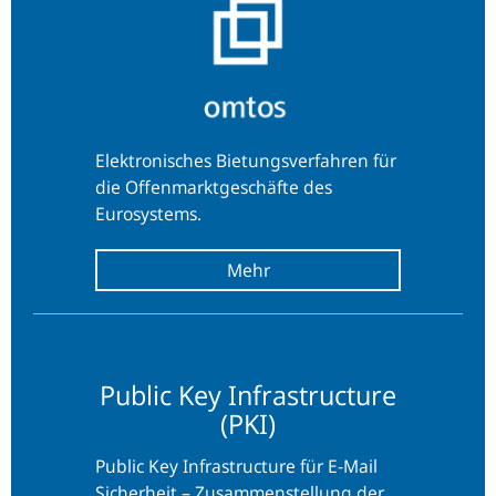
Elektronisches Bietungsverfahren für
die Offenmarktgeschäfte des
Eurosystems.
Public
Public Key Infrastructure
Key
(PKI)
Infrastructure
(PKI)
Public Key Infrastructure für E-Mail
Sicherheit – Zusammenstellung der