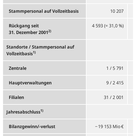
Stammpersonal auf Vollzeitbasis
10 207
Rückgang seit
4 593 (= 31,0
%)
4
2)
31. Dezember 2001
Standorte / Stammpersonal auf
1)
Vollzeitbasis
Zentrale
1 / 5 791
Hauptverwaltungen
9 / 2 415
Filialen
31 / 2 001
1)
Jahresabschluss
Bilanzgewinn/-verlust
−⁠ 19 153 Mio €