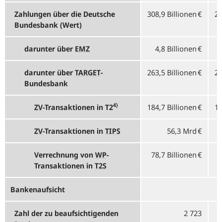
Zahlungen über die Deutsche
308,9 Billionen €
29
Bundesbank (Wert)
darunter über
EMZ
4,8 Billionen €
darunter über
TARGET
-
263,5 Billionen €
28
Bundesbank
4)
ZV
-
Transaktionen in T2
184,7 Billionen €
19
ZV
-
Transaktionen in
TIPS
56,3 Mrd €
Verrechnung von
WP
-
78,7 Billionen €
9
Transaktionen in
T2S
Bankenaufsicht
Zahl der zu beaufsichtigenden
2 723