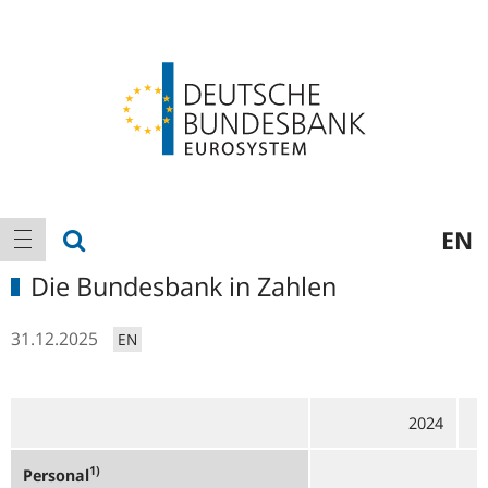
Logo
Hauptnavigation
Suche anzeigen
EN
Navigation anzeigen
Die Bundesbank in Zahlen
31.12.2025
EN
2024
1)
Personal