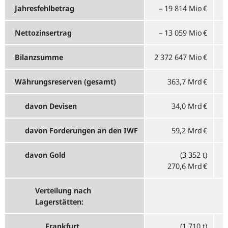
Jahresfehlbetrag
–
19 814 Mio €
Nettozinsertrag
–
13 059 Mio €
Bilanzsumme
2 372 647 Mio €
2
Währungsreserven (gesamt)
363,7 Mrd €
davon Devisen
34,0 Mrd €
davon Forderungen an den
IWF
59,2 Mrd €
davon Gold
(3 352 t)
270,6 Mrd €
Verteilung nach
Lagerstätten:
Frankfurt
(1 710 t)