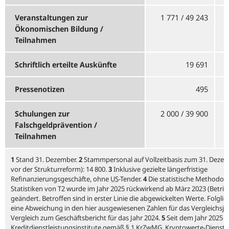
Veranstaltungen zur
1 771 / 49 243
Ökonomischen Bildung /
Teilnahmen
Schriftlich erteilte Auskünfte
19 691
Pressenotizen
495
Schulungen zur
2 000 / 39 900
Falschgeldprävention /
Teilnahmen
1
Stand 31. Dezember.
2
Stammpersonal auf Vollzeitbasis zum 31. Dezem
vor der Strukturreform): 14 800.
3
Inklusive gezielte längerfristige
Refinanzierungsgeschäfte, ohne
US
-
Tender.
4
Die statistische Methodolo
Statistiken von T2 wurde im Jahr 2025 rückwirkend ab März 2023 (Betr
geändert. Betroffen sind in erster Linie die abgewickelten Werte. Folglich
eine Abweichung in den hier ausgewiesenen Zahlen für das Vergleichsja
Vergleich zum Geschäftsbericht für das Jahr 2024.
5
Seit dem Jahr 2025 
Kreditdienstleistungsinstitute gemäß § 1
KrZwMG
,
Kryptowerte-Dienstl