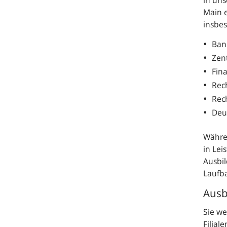
Main e
insbe
Ban
Zen
Fin
Rec
Rec
Deu
Währen
in Lei
Ausbil
Laufb
Ausb
Sie w
Filial