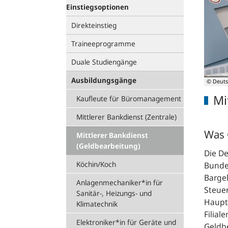
Einstiegsoptionen
Direkteinstieg
Traineeprogramme
Duale Studiengänge
Ausbildungsgänge
© Deut
Mi
Kaufleute für Büromanagement
Mittlerer Bankdienst (Zentrale)
Was 
Mittlerer Bankdienst
(Geldbearbeitung)
Die De
Köchin/Koch
Bundes
Bargel
Anlagenmechaniker*in für
Steuer
Sanitär-, Heizungs- und
Hauptv
Klimatechnik
Filial
Elektroniker*in für Geräte und
Geldb