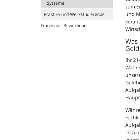
Systeme
zum E
und M
Praktika und Werkstudierende
veran
Fragen zur Bewerbung
Wirtsc
Was 
Geld
Ihr 21
Währen
unsere
Geldbe
Aufgab
Haupt
Währen
Fachke
Aufgab
Dazu 
in uns