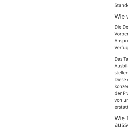
Stando
Wie 
Die D
Vorber
Anspr
Verfü
Das T
Ausbil
stelle
Diese 
konzen
der Pr
von un
ersta
Wie 
auss