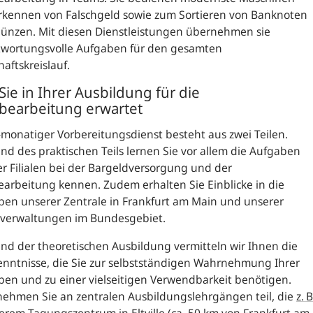
rkennen von Falschgeld sowie zum Sortieren von Banknoten
ünzen. Mit diesen Dienstleistungen übernehmen sie
twortungsvolle Aufgaben für den gesamten
haftskreislauf.
Sie in Ihrer Ausbildung für die
bearbeitung erwartet
-monatiger Vorbereitungsdienst besteht aus zwei Teilen.
d des praktischen Teils lernen Sie vor allem die Aufgaben
r Filialen bei der Bargeldversorgung und der
arbeitung kennen. Zudem erhalten Sie Einblicke in die
en unserer Zentrale in Frankfurt am Main und unserer
verwaltungen im Bundesgebiet.
d der theoretischen Ausbildung vermitteln wir Ihnen die
nntnisse, die Sie zur selbstständigen Wahrnehmung Ihrer
en und zu einer vielseitigen Verwendbarkeit benötigen.
nehmen Sie an zentralen Ausbildungslehrgängen teil, die
z. B
erem Tagungszentrum in Eltville (ca. 50 km von Frankfurt am