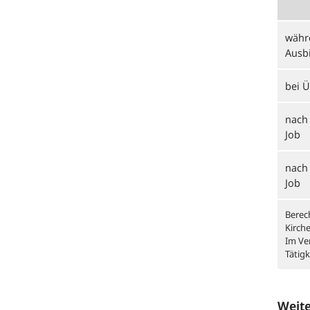
währ
Ausb
bei 
nach 
Job
nach 
Job
Berec
Kirch
Im Ver
Tätigk
Weit