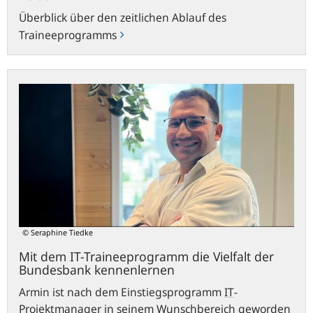
Überblick über den zeitlichen Ablauf des
Traineeprogramms
Mit
dem
IT-
Traineeprogramm
die
Vielfalt
der
Bundesbank
kennenlernen
© Seraphine Tiedke
Mit dem IT-Traineeprogramm die Vielfalt der
Bundesbank kennenlernen
Armin ist nach dem Einstiegsprogramm
IT
-
Projektmanager in seinem Wunschbereich geworden