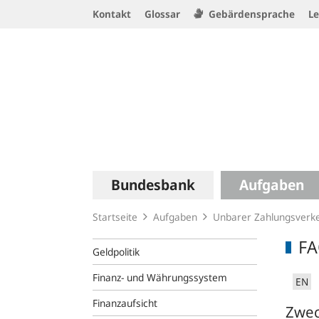
Service
Kontakt
Glossar
Gebärdensprache
Le
Navigation
Logo
Hauptnavigation
Bundesbank
Aufgaben
Startseite
Aufgaben
Unbarer Zahlungsverk
FA
Geldpolitik
Finanz- und Währungssystem
EN
Finanzaufsicht
Zwec