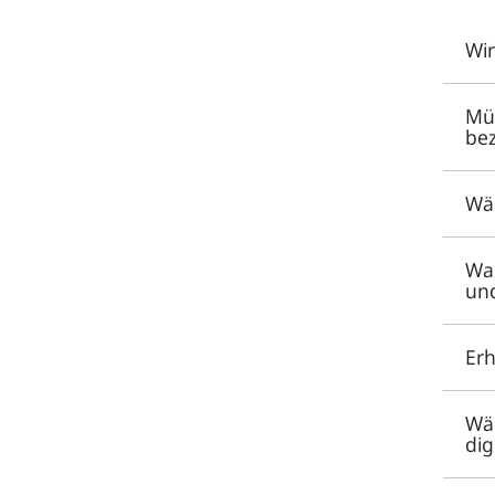
Wir
Müs
be
Wär
Was
un
Erh
Wä
dig