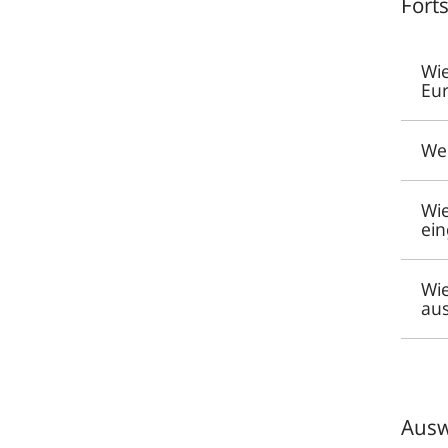
Fort
Wie
Eu
Wer
Wie
ei
Wie
aus
Ausw