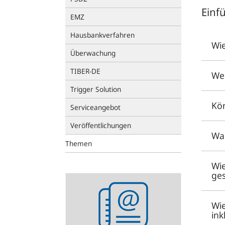
Einf
EMZ
Hausbankverfahren
Wie
Überwachung
TIBER-DE
Wer
Trigger Solution
Kö
Serviceangebot
Veröffentlichungen
Was
Themen
Wie
ges
Newsletter
abonnieren
Wie
ink