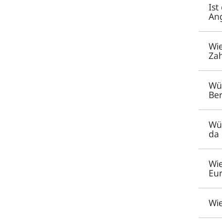
Ist
Ang
Wie
Zah
Wür
Ber
Wür
da 
Wie
Eu
Wie