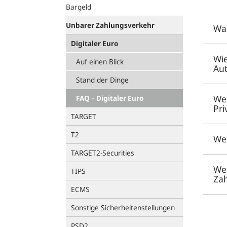
Bargeld
Unbarer Zahlungsverkehr
War
Digitaler Euro
Wie
Auf einen Blick
Au
Stand der Dinge
Wel
FAQ – Digitaler Euro
Pri
TARGET
T2
Wel
TARGET2-Securities
Wel
TIPS
Zah
ECMS
Sonstige Sicherheitenstellungen
PSD2