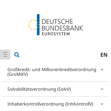
Logo
Hauptnavigation
Suche anzeigen
EN
Navigation anzeigen
Großkredit- und Millionenkreditverordnung
(GroMiKV)
Solvabilitätsverordnung (SolvV)
Inhaberkontrollverordnung (InhKontrollV)