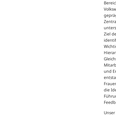
Bereic
Volksw
gepräg
Zentra
unters
Ziel d
ident
Wichti
Hierar
Gleich
Mitarb
und En
entst
Fraue
die Id
Führun
Feedb
Unser 