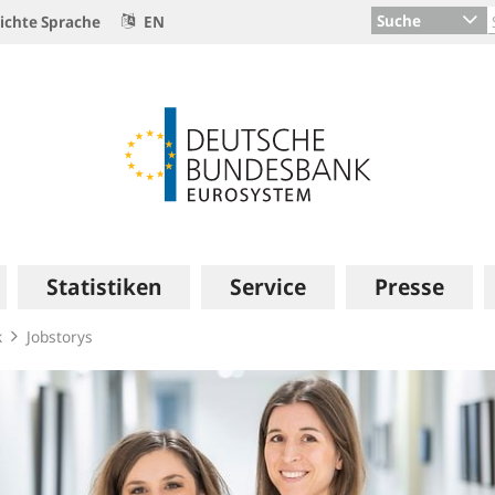
Suche
ichte Sprache
EN
Statistiken
Service
Presse
k
Jobstorys