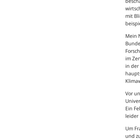
beschä
wirtsc
mit Bl
beispi
Mein N
Bundes
Forsch
im Zen
in der
haupt
Klimaw
Vor u
Univer
Ein Fe
leider
Um Fr
und zu