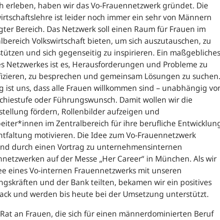
h erleben, haben wir das Vo-Frauennetzwerk gründet. Die
irtschaftslehre ist leider noch immer ein sehr von Männern
ter Bereich. Das Netzwerk soll einen Raum für Frauen im
lbereich Volkswirtschaft bieten, um sich auszutauschen, zu
tützen und sich gegenseitig zu inspirieren. Ein maßgebliche
es Netzwerkes ist es, Herausforderungen und Probleme zu
ifizieren, zu besprechen und gemeinsam Lösungen zu suchen
g ist uns, dass alle Frauen willkommen sind – unabhängig vo
chiestufe oder Führungswunsch. Damit wollen wir die
stellung fördern, Rollenbilder aufzeigen und
eiter*innen im Zentralbereich für ihre berufliche Entwicklun
tfaltung motivieren. Die Idee zum Vo-Frauennetzwerk
and durch einen Vortrag zu unternehmensinternen
nnetzwerken auf der Messe „
Her Career
“ in München. Als wir
ee eines Vo-internen Frauennetzwerks mit unseren
gskräften und der Bank teilten, bekamen wir ein positives
ack
und werden bis heute bei der Umsetzung unterstützt.
Rat an Frauen, die sich für einen männerdominierten Beruf