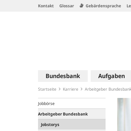
Service
Kontakt
Glossar
Gebärdensprache
Le
Navigation
Logo
Hauptnavigation
Bundesbank
Aufgaben
Startseite
Karriere
Arbeitgeber Bundesban
Jobbörse
Arbeitgeber Bundesbank
Jobstorys