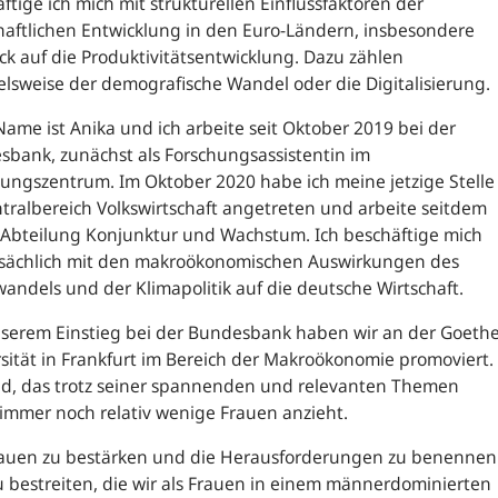
ftige ich mich mit strukturellen Einflussfaktoren der
haftlichen Entwicklung in den Euro-Ländern, insbesondere
ick auf die Produktivitätsentwicklung. Dazu zählen
elsweise der demografische Wandel oder die Digitalisierung.
ame ist Anika und ich arbeite seit Oktober 2019 bei der
bank, zunächst als Forschungsassistentin im
ungszentrum. Im Oktober 2020 habe ich meine jetzige Stelle
tralbereich Volkswirtschaft angetreten und arbeite seitdem
 Abteilung Konjunktur und Wachstum. Ich beschäftige mich
sächlich mit den makroökonomischen Auswirkungen des
andels und der Klimapolitik auf die deutsche Wirtschaft.
nserem Einstieg bei der Bundesbank haben wir an der Goeth
sität in Frankfurt im Bereich der Makroökonomie promoviert.
ld, das trotz seiner spannenden und relevanten Themen
 immer noch relativ wenige Frauen anzieht.
auen zu bestärken und die Herausforderungen zu benennen
 bestreiten, die wir als Frauen in einem männerdominierten