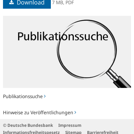
Download
7 MB,
PDF
Publikationssuche
Publikationssuche
Hinweise
Hinweise zu Veröffentlichungen
zu
Veröffentlichungen
© Deutsche Bundesbank
Impressum
Informationsfreiheitsgesetz
Sitemap
Barrierefreiheit