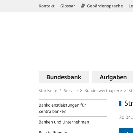
Service
Kontakt
Glossar
Gebärdensprache
Le
Navigation
Logo
Hauptnavigation
Bundesbank
Aufgaben
Startseite
Service
Bundeswertpapiere
St
St
Bankdienstleistungen für
Zentralbanken
30.04
Banken und Unternehmen
Beschaffungen