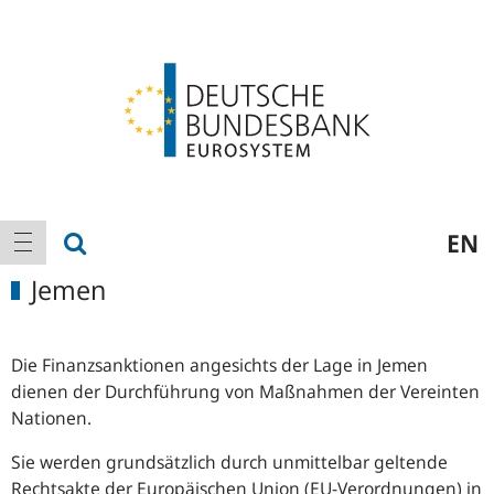
Logo
Hauptnavigation
Suche anzeigen
EN
Navigation anzeigen
Jemen
Die Finanzsanktionen angesichts der Lage in Jemen
dienen der Durchführung von Maßnahmen der Vereinten
Nationen.
Sie werden grundsätzlich durch unmittelbar geltende
Rechtsakte der Europäischen Union
(
EU
-
Verordnungen) in