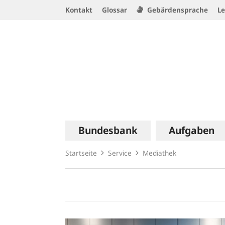
Service
Kontakt
Glossar
Gebärdensprache
Le
Navigation
Logo
Hauptnavigation
Bundesbank
Aufgaben
Startseite
Service
Mediathek
Mediathek