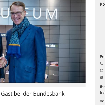
Ko
Pre
Ih
 Gast bei der Bundesbank
fre
Ad