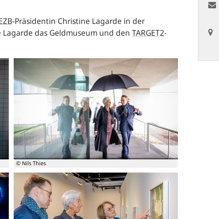
EZB
-Präsidentin Christine Lagarde in der
e Lagarde das Geldmuseum und den
TARGET2
-
© Nils Thies
Jens
Weidmann
und
Christine
Lagarde