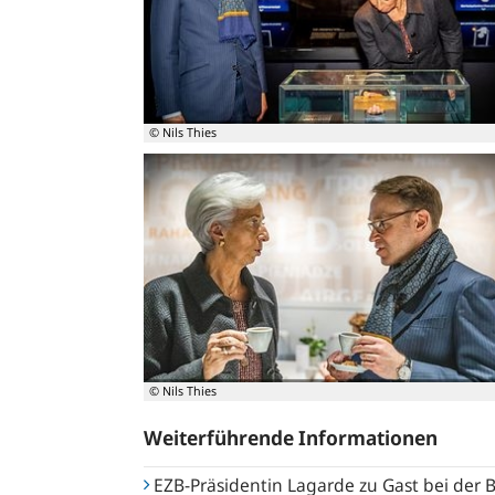
im
Geldmuseum
der
Deutschen
Bundesbank
© Nils Thies
Christine
Lagarde
und
Jens
Weidmann
beim
Versuch
den
Goldbarren
hochzuheben
© Nils Thies
Jens
Weiterführende Informationen
Weidmann
und
Christine
EZB-Präsidentin Lagarde zu Gast bei der