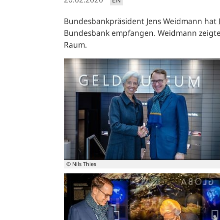
Bundesbankpräsident Jens Weidmann hat
Bundesbank empfangen. Weidmann zeigt
Raum.
© Nils Thies
Jens
Weidmann
begrüßt
Christine
Lagarde