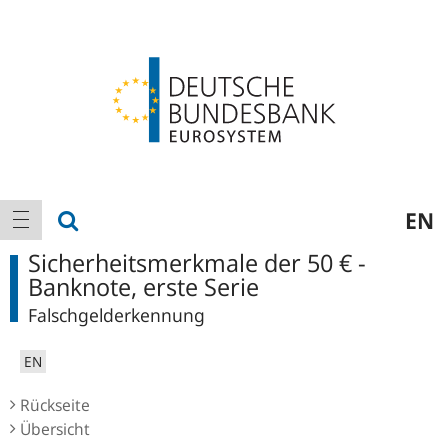
Logo
Hauptnavigation
Suche anzeigen
EN
Navigation anzeigen
Sicherheitsmerkmale der 50 € -
Banknote, erste Serie
Falschgelderkennung
EN
Rückseite
Übersicht