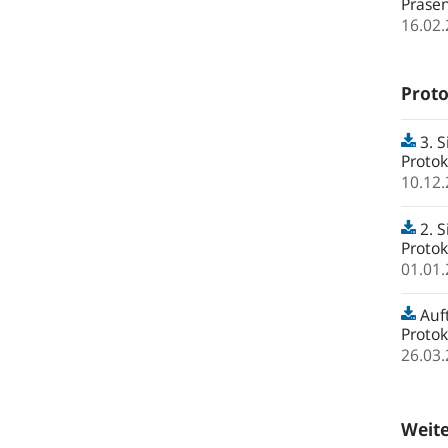
Präse
16.02
Proto
3. S
Proto
10.12
2. S
Proto
01.01
Auft
Protok
26.03
Weit