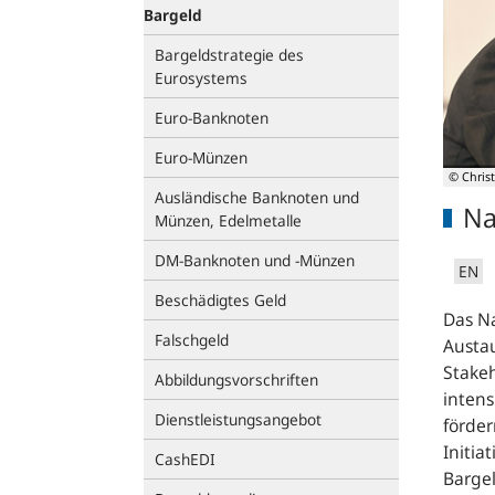
Bargeld
Bargeldstrategie des
Eurosystems
Euro-Banknoten
Euro-Münzen
© Christ
Ausländische Banknoten und
Na
Münzen, Edelmetalle
DM-Banknoten und -Münzen
EN
Beschädigtes Geld
Das N
Falschgeld
Austa
Stakeh
Abbildungsvorschriften
inten
Dienstleistungsangebot
förder
Initia
CashEDI
Bargel