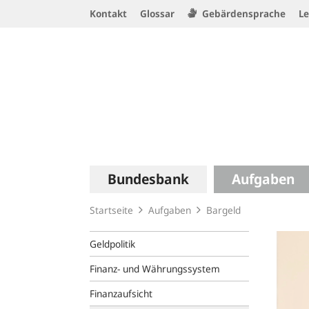
Service
Kontakt
Glossar
Gebärdensprache
Le
Navigation
Logo
Hauptnavigation
Bundesbank
Aufgaben
Startseite
Aufgaben
Bargeld
Geldpolitik
Finanz- und Währungssystem
Finanzaufsicht