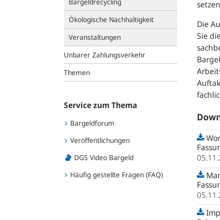
Bargeldrecycling
setzen
Ökologische Nachhaltigkeit
Die Au
Sie di
Veranstaltungen
sachb
Unbarer Zahlungsverkehr
Bargel
Arbei
Themen
Auftak
fachli
Service zum Thema
Down
Bargeldforum
Wor
Veröffentlichungen
Fassu
05.11
DGS Video Bargeld
Häufig gestellte Fragen (FAQ)
Man
Fassu
05.11
Impu