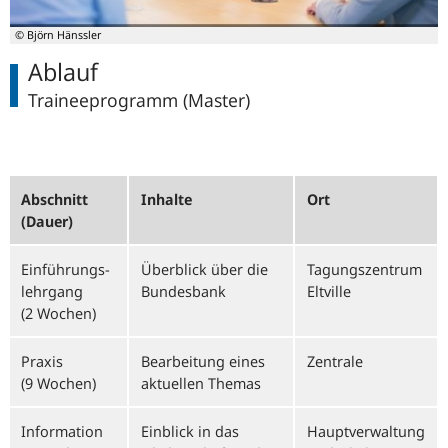
© Björn Hänssler
Ablauf
Traineeprogramm (Master)
Abschnitt
Inhalte
Ort
(Dauer)
Einführungs­
Überblick über die
Tagungs­zentrum
lehrgang
Bundesbank
Eltville
(2 Wochen)
Praxis
Bearbeitung eines
Zentrale
(9 Wochen)
aktuellen Themas
Information
Einblick in das
Hauptverwaltung