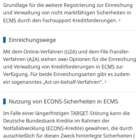
Grundlage für die weitere Registrierung zur Einreichung
und Verwaltung von nicht marktfähigen Sicherheiten in
ECMS
durch den Fachsupport Kreditforderungen.
Einreichungswege
Einreichungswege
Mit dem
Online
-Verfahren
(
U2A
)
und dem
File-Transfer
-
Verfahren
(
A2A
)
stehen zwei Optionen für die Einreichung
und Verwaltung von Kreditforderungen in
ECMS
zur
Verfügung. Für beide Einreichungsarten gibt es zudem
ein sogenanntes „
Act-on-behalf
-Verfahren“.
Nutzung
Nutzung von ECONS-Sicherheiten in ECMS
von
ECONS-
Im Falle einer längerfristigen
TARGET
-Störung kann die
Sicherheiten
Deutsche Bundesbank Kredite im Rahmen der
in
Notfallabwicklung (
ECONS
-Kredite) gewähren, die durch
ECMS
ausschließlich für diesen Zweck hinterlegte Sicherheiten (