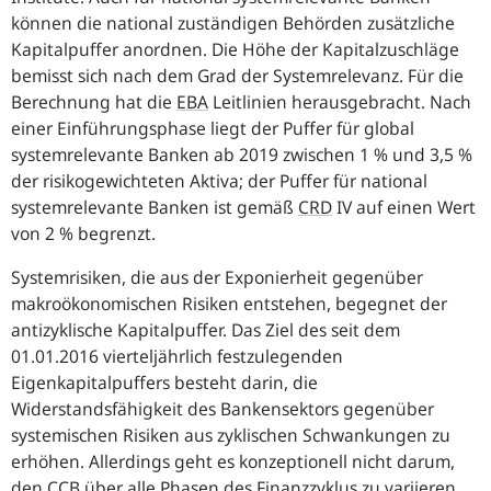
können die national zuständigen Behörden zusätzliche
Kapitalpuffer anordnen. Die Höhe der Kapitalzuschläge
bemisst sich nach dem Grad der Systemrelevanz. Für die
Berechnung hat die
EBA
Leitlinien herausgebracht. Nach
einer Einführungsphase liegt der Puffer für global
systemrelevante Banken ab 2019 zwischen 1 % und 3,5 %
der risikogewichteten Aktiva; der Puffer für national
systemrelevante Banken ist gemäß
CRD
IV auf einen Wert
von 2 % begrenzt.
Systemrisiken, die aus der Exponierheit gegenüber
makroökonomischen Risiken entstehen, begegnet der
antizyklische Kapitalpuffer. Das Ziel des seit dem
01.01.2016 vierteljährlich festzulegenden
Eigenkapitalpuffers besteht darin, die
Widerstandsfähigkeit des Bankensektors gegenüber
systemischen Risiken aus zyklischen Schwankungen zu
erhöhen. Allerdings geht es konzeptionell nicht darum,
den
CCB
über alle Phasen des Finanzzyklus zu variieren.