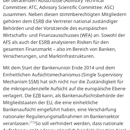
der beratenden Ausschüsse (
Advisory Technical
Committee
: ATC,
Advisory Scientific Committee
: ASC)
zusammen. Neben diesen stimmberechtigten Mitgliedern
gehören dem
ESRB
die Vertreter national zuständiger
Behörden und der Vorsitzende des europäischen
Wirtschafts- und Finanzausschusses (
WFA
) an. Sowohl der
AFS
als auch der
ESRB
analysieren Risiken für den
gesamten Finanzmarkt – also im Bereich von Banken,
Versicherungen, und Marktinfrastrukturen.
Mit dem Start der Bankenunion Ende 2014 und dem
Einheitlichen Aufsichtsmechanismus (
Single Supervisory
Mechanism
SSM
) hat sich nicht nur die Zuständigkeit für
die mikroprudenzielle Aufsicht auf die europäische Ebene
verlagert. Die
EZB
kann, als Bankenaufsichtsbehörde der
Mitgliedstaaten der
EU
, die eine einheitliche
Bankenaufsicht eingeführt haben, eine Verschärfung
nationaler Regulierungsmaßnahmen im Bankensektor
[15]
veranlassen.
So soll verhindert werden, dass nationale