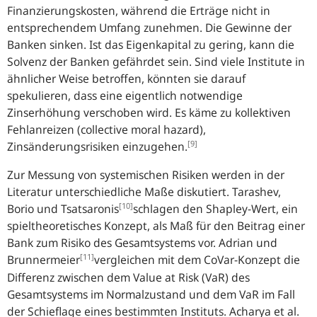
Finanzierungskosten, während die Erträge nicht in
entsprechendem Umfang zunehmen. Die Gewinne der
Banken sinken. Ist das Eigenkapital zu gering, kann die
Solvenz der Banken gefährdet sein. Sind viele Institute in
ähnlicher Weise betroffen, könnten sie darauf
spekulieren, dass eine eigentlich notwendige
Zinserhöhung verschoben wird. Es käme zu kollektiven
Fehlanreizen (collective moral hazard),
[9]
Zinsänderungsrisiken einzugehen.
Zur Messung von systemischen Risiken werden in der
Literatur unterschiedliche Maße diskutiert. Tarashev,
[10]
Borio und Tsatsaronis
schlagen den Shapley-Wert, ein
spieltheoretisches Konzept, als Maß für den Beitrag einer
Bank zum Risiko des Gesamtsystems vor. Adrian und
[11]
Brunnermeier
vergleichen mit dem CoVar-Konzept die
Differenz zwischen dem Value at Risk (VaR) des
Gesamtsystems im Normalzustand und dem VaR im Fall
der Schieflage eines bestimmten Instituts. Acharya et al.