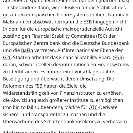
Aufseher zu spät oder zu zögerlich handeln (
inaction bias
)
– insbesondere dann, wenn Risiken für die Stabilität des
gesamten europäischen Finanzsystems drohen. Nationale
Maßnahmen abschwächen kann die
EZB
hingegen nicht.
In dem für die europäische makroprudenzielle Aufsicht
zuständigen Financial Stability Committee (
FSC
) der
Europäischen Zentralbank sind die Deutsche Bundesbank
und die
BaFin
vertreten. Auf internationaler Ebene der
G20
-Staaten arbeitet das Financial Stability Board (
FSB
)
daran, Schwachstellen des internationalen Finanzsystems
zu identifizieren. Es unterbreitet Vorschläge zu ihrer
Beseitigung und überwacht deren Umsetzung. Die
Reformen des
FSB
haben die Ziele, die
Widerstandsfähigkeit von Finanzinstituten zu erhöhen,
die Abwicklung auch größerer Institute zu ermöglichen
(
too big to fail
zu beenden), Märkte für
OTC
-Derivate
sicherer und transparenter zu machen und die
Überwachung des Schattenbankensektors zu verbessern.
Makroprudenzielle Instrumente