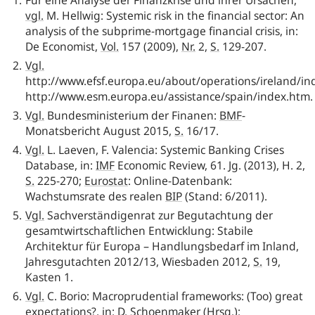
Für eine Analyse der Finanzkrise und ihrer Ursachen,
vgl.
M. Hellwig: Systemic risk in the financial sector: An
analysis of the subprime-mortgage financial crisis, in:
De Economist,
Vol.
157 (2009),
Nr.
2,
S.
129-207.
Vgl.
http://www.efsf.europa.eu/about/operations/ireland/in
http://www.esm.europa.eu/assistance/spain/index.htm.
Vgl.
Bundesministerium der Finanen:
BMF
-
Monatsbericht August 2015,
S.
16/17.
Vgl.
L. Laeven, F. Valencia: Systemic Banking Crises
Database, in:
IMF
Economic Review, 61. Jg. (2013), H. 2,
S.
225-270;
Eurostat
: Online-Datenbank:
Wachstumsrate des realen
BIP
(Stand: 6/2011).
Vgl.
Sachverständigenrat zur Begutachtung der
gesamtwirtschaftlichen Entwicklung: Stabile
Architektur für Europa – Handlungsbedarf im Inland,
Jahresgutachten 2012/13, Wiesbaden 2012,
S.
19,
Kasten 1.
Vgl.
C. Borio: Macroprudential frameworks: (Too) great
expectations?, in: D. Schoenmaker (
Hrsg
.):