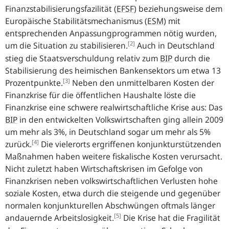
Finanzstabilisierungsfazilität (
EFSF
) beziehungsweise dem
Europäische Stabilitätsmechanismus (
ESM
) mit
entsprechenden Anpassungprogrammen nötig wurden,
[2]
um die Situation zu stabilisieren.
Auch in Deutschland
stieg die Staatsverschuldung relativ zum
BIP
durch die
Stabilisierung des heimischen Bankensektors um etwa 13
[3]
Prozentpunkte.
Neben den unmittelbaren Kosten der
Finanzkrise für die öffentlichen Haushalte löste die
Finanzkrise eine schwere realwirtschaftliche Krise aus: Das
BIP
in den entwickelten Volkswirtschaften ging allein 2009
um mehr als 3%, in Deutschland sogar um mehr als 5%
[4]
zurück.
Die vielerorts ergriffenen konjunkturstützenden
Maßnahmen haben weitere fiskalische Kosten verursacht.
Nicht zuletzt haben Wirtschaftskrisen im Gefolge von
Finanzkrisen neben volkswirtschaftlichen Verlusten hohe
soziale Kosten, etwa durch die steigende und gegenüber
normalen konjunkturellen Abschwüngen oftmals länger
[5]
andauernde Arbeitslosigkeit.
Die Krise hat die Fragilität