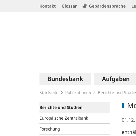
Service
Kontakt
Glossar
Gebärdensprache
Le
Navigation
Logo
Hauptnavigation
Bundesbank
Aufgaben
Startseite
Publikationen
Berichte und Studi
Mo
Berichte und Studien
Europäische Zentralbank
01.12
Forschung
enthäl