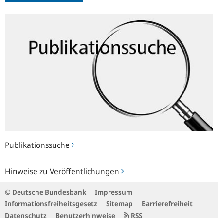
Publikationssuche
Publikationssuche
Hinweise
Hinweise zu Veröffentlichungen
zu
Veröffentlichungen
© Deutsche Bundesbank
Impressum
Informationsfreiheitsgesetz
Sitemap
Barrierefreiheit
Datenschutz
Benutzerhinweise
RSS