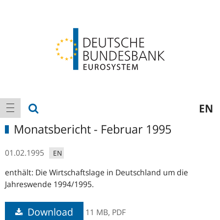
Logo
Hauptnavigation
Suche anzeigen
EN
Navigation anzeigen
Monatsbericht - Februar 1995
01.02.1995
EN
enthält: Die Wirtschaftslage in Deutschland um die
Jahreswende 1994/1995.
Download
11 MB,
PDF