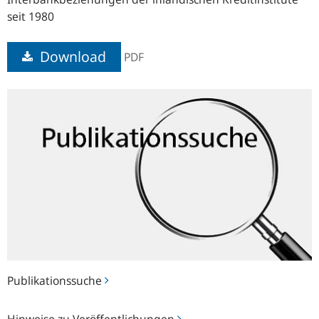
seit 1980
Download
PDF
Publikationssuche
Publikationssuche
Hinweise
Hinweise zu Veröffentlichungen