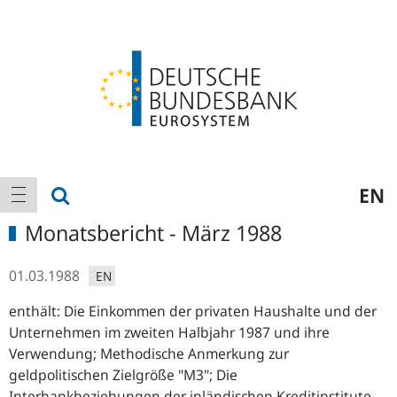
Logo
Hauptnavigation
Suche anzeigen
EN
Navigation anzeigen
Monatsbericht - März 1988
01.03.1988
EN
enthält: Die Einkommen der privaten Haushalte und der
Unternehmen im zweiten Halbjahr 1987 und ihre
Verwendung; Methodische Anmerkung zur
geldpolitischen Zielgröße "M3"; Die
Interbankbeziehungen der inländischen Kreditinstitute