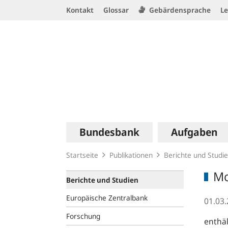
Service
Kontakt
Glossar
Gebärdensprache
Le
Navigation
Logo
Hauptnavigation
Bundesbank
Aufgaben
Startseite
Publikationen
Berichte und Studi
Mo
Berichte und Studien
Europäische Zentralbank
01.03
Forschung
enthäl