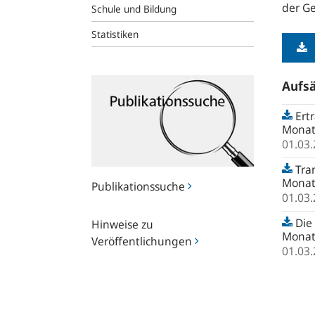
der Ge
Schule und Bildung
Statistiken
Publikationssuche
Aufsä
Ertr
Monat
01.03
Tran
Monat
Publikationssuche
01.03
Hinweise
Die 
Hinweise zu
zu
Monat
Veröffentlichungen
Veröffentlichungen
01.03