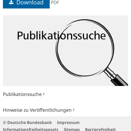
Download
PDF
Publikationssuche
Publikationssuche
Hinweise
Hinweise zu Veröffentlichungen
zu
Veröffentlichungen
© Deutsche Bundesbank
Impressum
Informationsfreiheitsgesetz
Sitemap
Barrierefreiheit