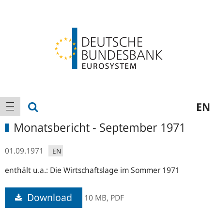
Logo
Hauptnavigation
Suche anzeigen
EN
Navigation anzeigen
Monatsbericht - September 1971
01.09.1971
EN
enthält u.a.: Die Wirtschaftslage im Sommer 1971
Download
10 MB,
PDF