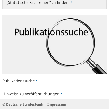
„Statistische Fachreihen“ zu finden.
Publikationssuche
Publikationssuche
Hinweise
Hinweise zu Veröffentlichungen
zu
Veröffentlichungen
© Deutsche Bundesbank
Impressum