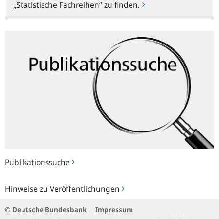
„Statistische Fachreihen“ zu finden.
Publikationssuche
Publikationssuche
Hinweise
Hinweise zu Veröffentlichungen
zu
Veröffentlichungen
© Deutsche Bundesbank
Impressum