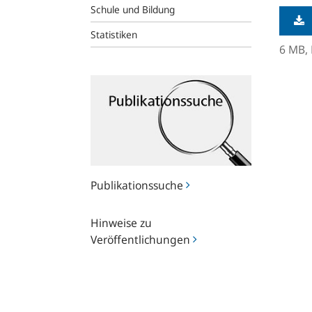
Schule und Bildung
Statistiken
6 MB,
Publikationssuche
Publikationssuche
Hinweise
Hinweise zu
zu
Veröffentlichungen
Veröffentlichungen