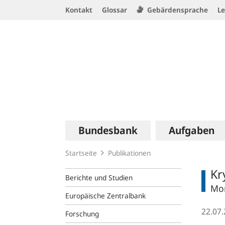
Service
Kontakt
Glossar
Gebärdensprache
Le
Navigation
Logo
Hauptnavigation
Bundesbank
Aufgaben
Startseite
Publikationen
Kr
Berichte und Studien
Mon
Europäische Zentralbank
22.07
Forschung