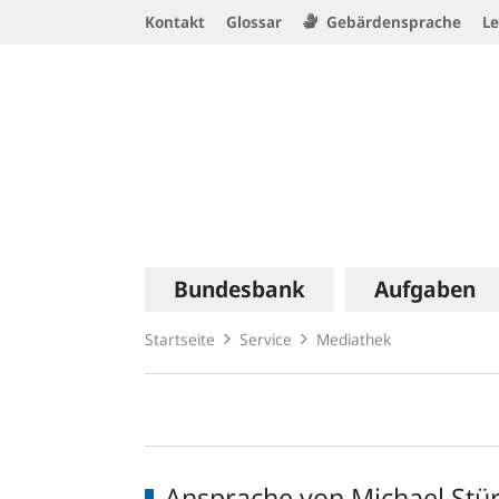
Service
Kontakt
Glossar
Gebärdensprache
Le
Navigation
Logo
Hauptnavigation
Bundesbank
Aufgaben
Startseite
Service
Mediathek
Mediathek
Ansprache von Michael Stür