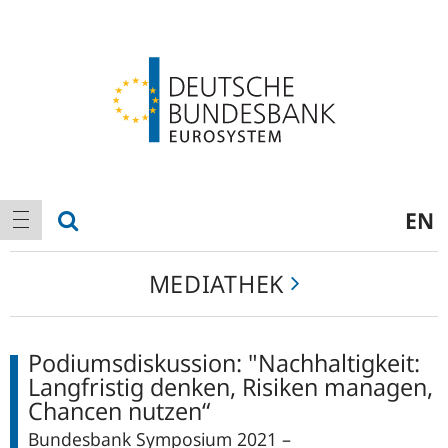
Logo
Hauptnavigation
Suche anzeigen
EN
Navigation anzeigen
Mediathek
MEDIATHEK
Podiumsdiskussion: "Nachhaltigkeit:
Langfristig denken, Risiken managen,
Chancen nutzen“
Bundesbank Symposium 2021 –