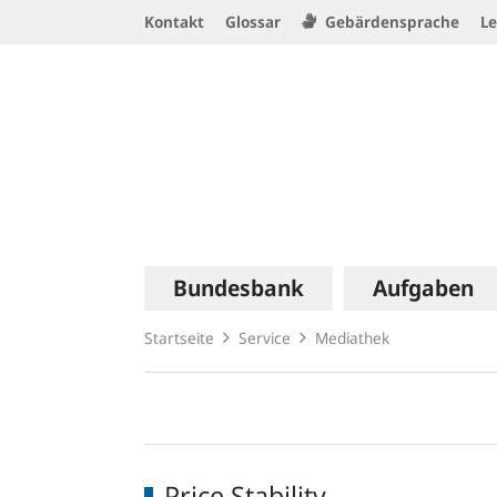
Service
Kontakt
Glossar
Gebärdensprache
Le
Navigation
Logo
Hauptnavigation
Bundesbank
Aufgaben
Startseite
Service
Mediathek
Mediathek
Price Stability