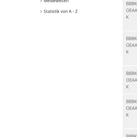
Meldewesen
BBBK
OEAA
Statistik von A - Z
K
BBBK
OEAA
K
BBBK
OEAA
K
BBBK
OEAA
K
BBBK