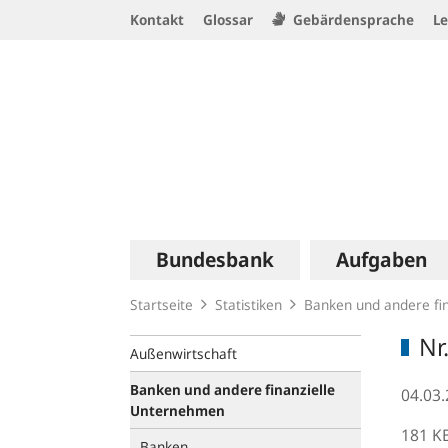
Service
Kontakt
Glossar
Gebärdensprache
Le
Navigation
Logo
Hauptnavigation
Bundesbank
Aufgaben
Startseite
Statistiken
Banken und andere fi
Nr
Außenwirtschaft
Banken und andere finanzielle
04.03
Unternehmen
181 K
Banken