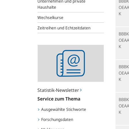
BBBK
Unternehmen und private
Haushalte
OEAA
K
Wechselkurse
Zeitreihen und Echtzeitdaten
BBBK
OEAA
K
Statistik-
Newsletter
BBBK
OEAA
K
Statistik-Newsletter
Service zum Thema
BBBK
OEAA
Ausgewählte Stichworte
K
Forschungsdaten