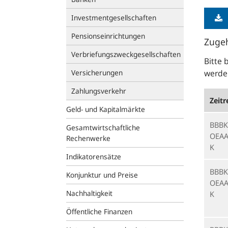
Investmentgesellschaften
Pensionseinrichtungen
Zugeh
Verbriefungszweckgesellschaften
Bitte 
Versicherungen
werden
Zahlungsverkehr
Zeitr
Geld- und Kapitalmärkte
BBBK
Gesamtwirtschaftliche
OEAA
Rechenwerke
K
Indikatorensätze
BBBK
Konjunktur und Preise
OEAA
Nachhaltigkeit
K
Öffentliche Finanzen