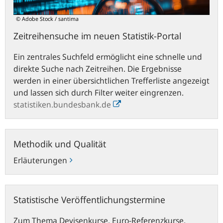
© Adobe Stock / santima
Zeitreihensuche im neuen Statistik-Portal
Ein zentrales Suchfeld ermöglicht eine schnelle und
direkte Suche nach Zeitreihen. Die Ergebnisse
werden in einer übersichtlichen Trefferliste angezeigt
und lassen sich durch Filter weiter eingrenzen.
statistiken.bundesbank.de
Methodik
Methodik und Qualität
und
Qualität
Erläuterungen
Statistische
Statistische Veröffentlichungstermine
Veröffentlichungstermine
Zum Thema Devisenkurse, Euro-Referenzkurse,