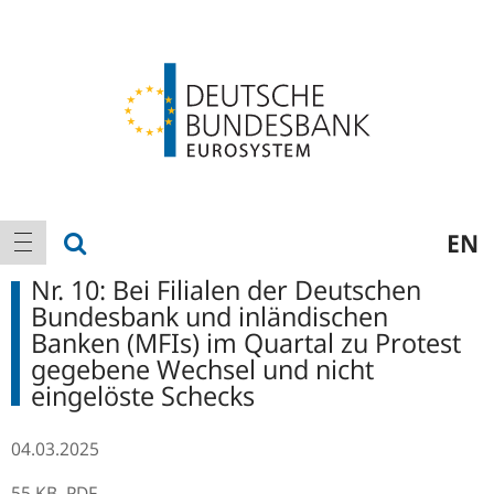
Logo
Hauptnavigation
Suche anzeigen
EN
Navigation anzeigen
Nr. 10: Bei Filialen der Deutschen
Bundesbank und inländischen
Banken (MFIs) im Quartal zu Protest
gegebene Wechsel und nicht
eingelöste Schecks
04.03.2025
55 KB,
PDF