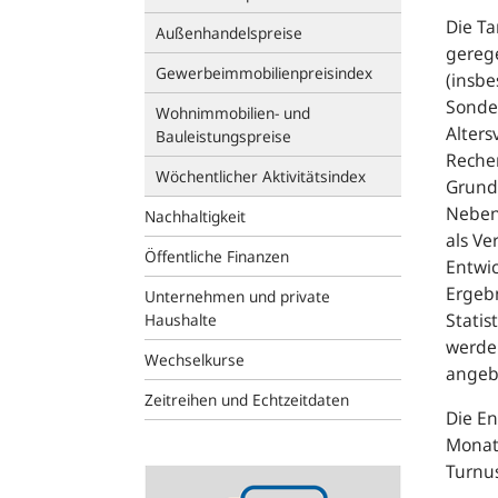
Die Ta
Außenhandelspreise
gereg
Gewerbeimmobilienpreisindex
(insbe
Sonde
Wohnimmobilien- und
Alter
Bauleistungspreise
Rechen
Wöchentlicher Aktivitätsindex
Grund
Nebenv
Nachhaltigkeit
als Ve
Öffentliche Finanzen
Entwic
Ergeb
Unternehmen und private
Statis
Haushalte
werde
Wechselkurse
angeb
Zeitreihen und Echtzeitdaten
Die En
Monats
Turnu
Statistik-