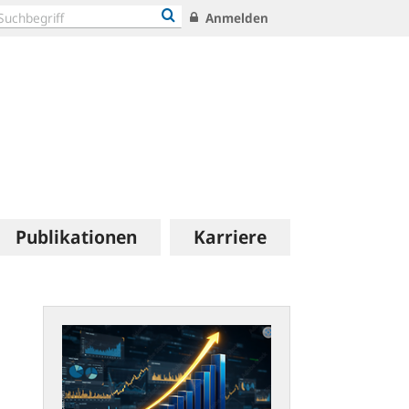
Anmelden
Publikationen
Karriere
Zeitreihen
im
neuen
Statistik-
Portal