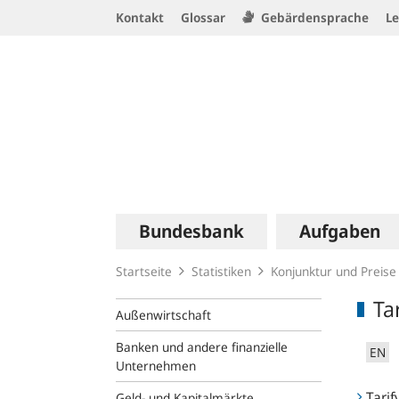
Service
Kontakt
Glossar
Gebärdensprache
Le
Navigation
Logo
Hauptnavigation
Bundesbank
Aufgaben
Startseite
Statistiken
Konjunktur und Preise
Ta
Außenwirtschaft
Banken und andere finanzielle
EN
Unternehmen
Tarif
Geld- und Kapitalmärkte