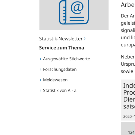
Newsletter
Arbe
Der Ar
geleis
signal
und li
Statistik-Newsletter
europä
Service zum Thema
Neben
Ausgewählte Stichworte
Urspr
Forschungsdaten
sowie 
Meldewesen
Ind
Statistik von A - Z
Pro
Dien
sai
2020=
124