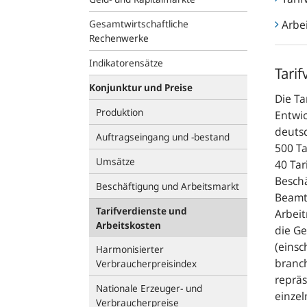
Gesamtwirtschaftliche
Arbe
Rechenwerke
Indikatorensätze
Tarif
Konjunktur und Preise
Die Ta
Produktion
Entwic
deuts
Auftragseingang und -bestand
500 T
Umsätze
40 Tar
Beschä
Beschäftigung und Arbeitsmarkt
Beamte
Tarifverdienste und
Arbei
Arbeitskosten
die G
(einsc
Harmonisierter
branch
Verbraucherpreisindex
repräs
Nationale Erzeuger- und
einzel
Verbraucherpreise