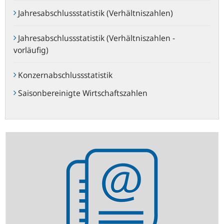
Jahresabschlussstatistik (Verhältniszahlen)
Jahresabschlussstatistik (Verhältniszahlen -
vorläufig)
Konzernabschlussstatistik
Saisonbereinigte Wirtschaftszahlen
Statistik-
Newsletter