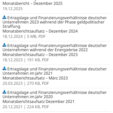
Monatsbericht – Dezember 2025
19.12.2025
Ertragslage und Finanzierungsverhältnisse deutscher
Unternehmen 2023 während der Phase geldpolitischer
Straffung
Monatsberichtsaufsatz – Dezember 2024
18.12.2024
| 5 MB,
PDF
Ertragslage und Finanzierungsverhältnisse deutscher
Unternehmen während der Energiekrise 2022
Monatsberichtsaufsatz – Dezember 2023
18.12.2023
| 191 KB,
PDF
Ertragslage und Finanzierungsverhältnisse deutscher
Unternehmen im Jahr 2021
Monatsberichtsaufsatz – März 2023
20.03.2023
| 270 KB,
PDF
Ertragslage und Finanzierungsverhältnisse deutscher
Unternehmen im Jahr 2020
Monatsberichtsaufsatz Dezember 2021
20.12.2021
| 224 KB,
PDF