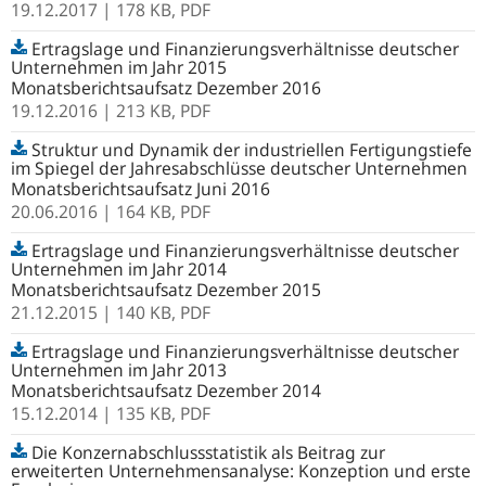
19.12.2017
| 178 KB,
PDF
Ertragslage und Finanzierungsverhältnisse deutscher
Unternehmen im Jahr 2015
Monatsberichtsaufsatz Dezember 2016
19.12.2016
| 213 KB,
PDF
Struktur und Dynamik der industriellen Fertigungstiefe
im Spiegel der Jahresabschlüsse deutscher Unternehmen
Monatsberichtsaufsatz Juni 2016
20.06.2016
| 164 KB,
PDF
Ertragslage und Finanzierungsverhältnisse deutscher
Unternehmen im Jahr 2014
Monatsberichtsaufsatz Dezember 2015
21.12.2015
| 140 KB,
PDF
Ertragslage und Finanzierungsverhältnisse deutscher
Unternehmen im Jahr 2013
Monatsberichtsaufsatz Dezember 2014
15.12.2014
| 135 KB,
PDF
Die Konzernabschlussstatistik als Beitrag zur
erweiterten Unternehmensanalyse: Konzeption und erste