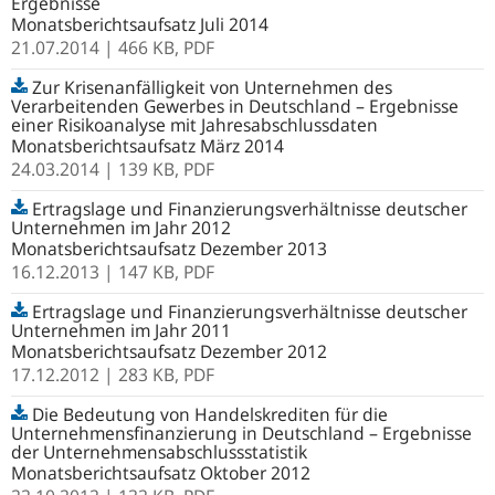
Ergebnisse
Monatsberichtsaufsatz Juli 2014
21.07.2014
| 466 KB,
PDF
Zur Krisenanfälligkeit von Unternehmen des
Verarbeitenden Gewerbes in Deutschland – Ergebnisse
einer Risikoanalyse mit Jahresabschlussdaten
Monatsberichtsaufsatz März 2014
24.03.2014
| 139 KB,
PDF
Ertragslage und Finanzierungsverhältnisse deutscher
Unternehmen im Jahr 2012
Monatsberichtsaufsatz Dezember 2013
16.12.2013
| 147 KB,
PDF
Ertragslage und Finanzierungsverhältnisse deutscher
Unternehmen im Jahr 2011
Monatsberichtsaufsatz Dezember 2012
17.12.2012
| 283 KB,
PDF
Die Bedeutung von Handelskrediten für die
Unternehmensfinanzierung in Deutschland – Ergebnisse
der Unternehmensabschlussstatistik
Monatsberichtsaufsatz Oktober 2012