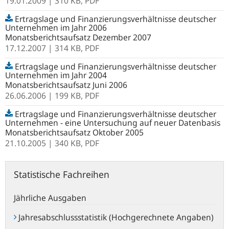
19.01.2009
| 310 KB,
PDF
Ertragslage und Finanzierungsverhältnisse deutscher
Unternehmen im Jahr 2006
Monatsberichtsaufsatz Dezember 2007
17.12.2007
| 314 KB,
PDF
Ertragslage und Finanzierungsverhältnisse deutscher
Unternehmen im Jahr 2004
Monatsberichtsaufsatz Juni 2006
26.06.2006
| 199 KB,
PDF
Ertragslage und Finanzierungsverhältnisse deutscher
Unternehmen - eine Untersuchung auf neuer Datenbasis
Monatsberichtsaufsatz Oktober 2005
21.10.2005
| 340 KB,
PDF
Statistische Fachreihen
Jährliche Ausgaben
Jahresabschlussstatistik (Hochgerechnete Angaben)