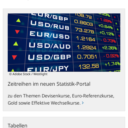
Zeitreihen
im
neuen
Statistik-
Portal
© Adobe Stock / Westlight
Zeitreihen im neuen Statistik-Portal
zu den Themen Devisenkurse, Euro-Referenzkurse,
Gold sowie Effektive Wechselkurse.
Tabellen
Tabellen