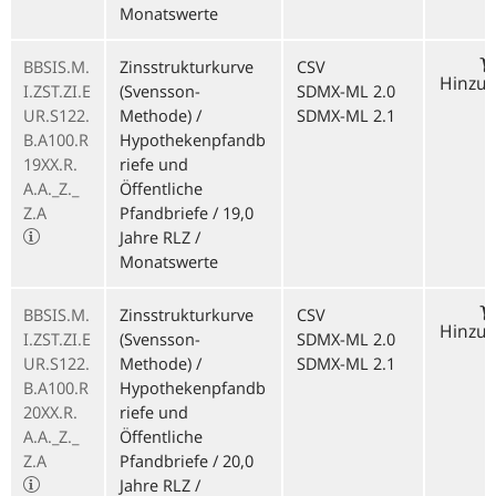
Monatswerte
BBSIS.M.
Zinsstrukturkurve
CSV
Hinzu
I.ZST.ZI.E
(Svensson-
SDMX-ML 2.0
UR.S122.
Methode) /
SDMX-ML 2.1
B.A100.R
Hypothekenpfandb
19XX.R.
riefe und
A.A._Z._
Öffentliche
Z.A
Pfandbriefe / 19,0
Jahre RLZ /
Monatswerte
BBSIS.M.
Zinsstrukturkurve
CSV
Hinzu
I.ZST.ZI.E
(Svensson-
SDMX-ML 2.0
UR.S122.
Methode) /
SDMX-ML 2.1
B.A100.R
Hypothekenpfandb
20XX.R.
riefe und
A.A._Z._
Öffentliche
Z.A
Pfandbriefe / 20,0
Jahre RLZ /