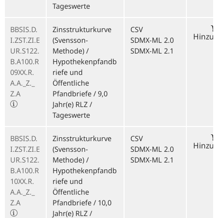
Tageswerte
BBSIS.D.
Zinsstrukturkurve
CSV
Hinzu
I.ZST.ZI.E
(Svensson-
SDMX-ML 2.0
UR.S122.
Methode) /
SDMX-ML 2.1
B.A100.R
Hypothekenpfandb
09XX.R.
riefe und
A.A._Z._
Öffentliche
Z.A
Pfandbriefe / 9,0
Jahr(e) RLZ /
Tageswerte
BBSIS.D.
Zinsstrukturkurve
CSV
Hinzu
I.ZST.ZI.E
(Svensson-
SDMX-ML 2.0
UR.S122.
Methode) /
SDMX-ML 2.1
B.A100.R
Hypothekenpfandb
10XX.R.
riefe und
A.A._Z._
Öffentliche
Z.A
Pfandbriefe / 10,0
Jahr(e) RLZ /