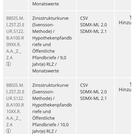
Monatswerte
BBSIS.M.
Zinsstrukturkurve
CSV
Hinzu
I.ZST.ZI.E
(Svensson-
SDMX-ML 2.0
UR.S122.
Methode) /
SDMX-ML 2.1
B.A100.R
Hypothekenpfandb
09XX.R.
riefe und
A.A._Z._
Öffentliche
Z.A
Pfandbriefe / 9,0
Jahr(e) RLZ /
Monatswerte
BBSIS.M.
Zinsstrukturkurve
CSV
Hinzu
I.ZST.ZI.E
(Svensson-
SDMX-ML 2.0
UR.S122.
Methode) /
SDMX-ML 2.1
B.A100.R
Hypothekenpfandb
10XX.R.
riefe und
A.A._Z._
Öffentliche
Z.A
Pfandbriefe / 10,0
Jahr(e) RLZ /