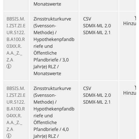
Monatswerte
BBSIS.M.
Zinsstrukturkurve
CSV
Hinzu
I.ZST.ZI.E
(Svensson-
SDMX-ML 2.0
UR.S122.
Methode) /
SDMX-ML 2.1
B.A100.R
Hypothekenpfandb
03XX.R.
riefe und
A.A._Z._
Öffentliche
Z.A
Pfandbriefe / 3,0
Jahr(e) RLZ /
Monatswerte
BBSIS.M.
Zinsstrukturkurve
CSV
Hinzu
I.ZST.ZI.E
(Svensson-
SDMX-ML 2.0
UR.S122.
Methode) /
SDMX-ML 2.1
B.A100.R
Hypothekenpfandb
04XX.R.
riefe und
A.A._Z._
Öffentliche
Z.A
Pfandbriefe / 4,0
Jahr(e) RLZ /