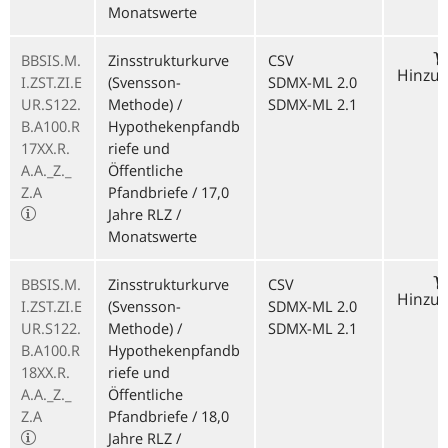
Monatswerte
BBSIS.M.
Zinsstrukturkurve
CSV
Hinzu
I.ZST.ZI.E
(Svensson-
SDMX-ML 2.0
UR.S122.
Methode) /
SDMX-ML 2.1
B.A100.R
Hypothekenpfandb
17XX.R.
riefe und
A.A._Z._
Öffentliche
Z.A
Pfandbriefe / 17,0
Jahre RLZ /
Monatswerte
BBSIS.M.
Zinsstrukturkurve
CSV
Hinzu
I.ZST.ZI.E
(Svensson-
SDMX-ML 2.0
UR.S122.
Methode) /
SDMX-ML 2.1
B.A100.R
Hypothekenpfandb
18XX.R.
riefe und
A.A._Z._
Öffentliche
Z.A
Pfandbriefe / 18,0
Jahre RLZ /