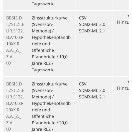
Tageswerte
BBSIS.D.
Zinsstrukturkurve
CSV
Hinzu
I.ZST.ZI.E
(Svensson-
SDMX-ML 2.0
UR.S122.
Methode) /
SDMX-ML 2.1
B.A100.R
Hypothekenpfandb
19XX.R.
riefe und
A.A._Z._
Öffentliche
Z.A
Pfandbriefe / 19,0
Jahre RLZ /
Tageswerte
BBSIS.D.
Zinsstrukturkurve
CSV
Hinzu
I.ZST.ZI.E
(Svensson-
SDMX-ML 2.0
UR.S122.
Methode) /
SDMX-ML 2.1
B.A100.R
Hypothekenpfandb
20XX.R.
riefe und
A.A._Z._
Öffentliche
Z.A
Pfandbriefe / 20,0
Jahre RLZ /