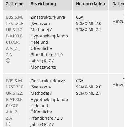
Zeitreihe
Bezeichnung
Herunterladen
Datenk
BBSIS.M.
Zinsstrukturkurve
CSV
Hinzu
I.ZST.ZI.E
(Svensson-
SDMX-ML 2.0
UR.S122.
Methode) /
SDMX-ML 2.1
B.A100.R
Hypothekenpfandb
01XX.R.
riefe und
A.A._Z._
Öffentliche
Z.A
Pfandbriefe / 1,0
Jahr(e) RLZ /
Monatswerte
BBSIS.M.
Zinsstrukturkurve
CSV
Hinzu
I.ZST.ZI.E
(Svensson-
SDMX-ML 2.0
UR.S122.
Methode) /
SDMX-ML 2.1
B.A100.R
Hypothekenpfandb
02XX.R.
riefe und
A.A._Z._
Öffentliche
Z.A
Pfandbriefe / 2,0
Jahr(e) RLZ /