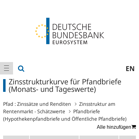
Logo
Hauptnavigation
Suche anzeigen
EN
Navigation anzeigen
Zinsstrukturkurve für Pfandbriefe
(Monats- und Tageswerte)
Pfad :
Zinssätze und Renditen
Zinsstruktur am
Rentenmarkt - Schätzwerte
Pfandbriefe
(Hypothekenpfandbriefe und Öffentliche Pfandbriefe)
Alle hinzufügen