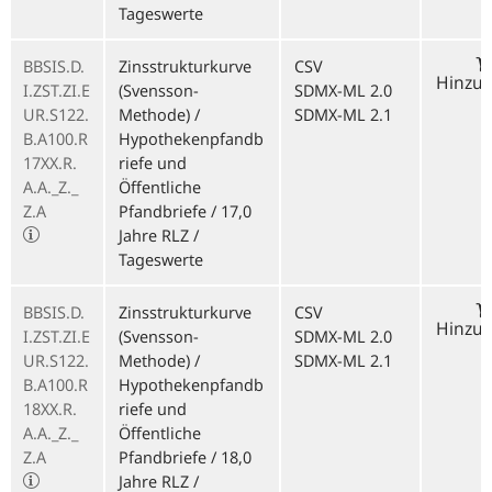
Tageswerte
BBSIS.D.
Zinsstrukturkurve
CSV
Hinzu
I.ZST.ZI.E
(Svensson-
SDMX-ML 2.0
UR.S122.
Methode) /
SDMX-ML 2.1
B.A100.R
Hypothekenpfandb
17XX.R.
riefe und
A.A._Z._
Öffentliche
Z.A
Pfandbriefe / 17,0
Jahre RLZ /
Tageswerte
BBSIS.D.
Zinsstrukturkurve
CSV
Hinzu
I.ZST.ZI.E
(Svensson-
SDMX-ML 2.0
UR.S122.
Methode) /
SDMX-ML 2.1
B.A100.R
Hypothekenpfandb
18XX.R.
riefe und
A.A._Z._
Öffentliche
Z.A
Pfandbriefe / 18,0
Jahre RLZ /