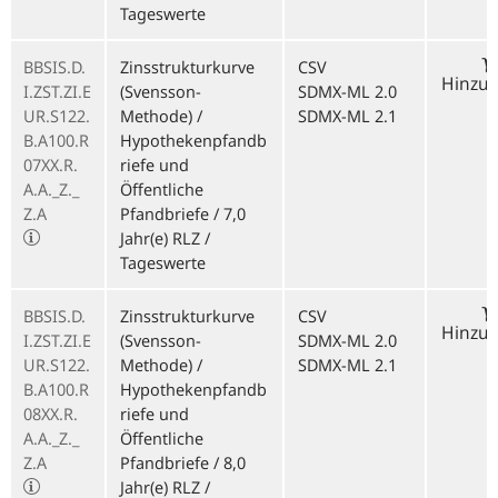
Tageswerte
BBSIS.D.
Zinsstrukturkurve
CSV
Hinzu
I.ZST.ZI.E
(Svensson-
SDMX-ML 2.0
UR.S122.
Methode) /
SDMX-ML 2.1
B.A100.R
Hypothekenpfandb
07XX.R.
riefe und
A.A._Z._
Öffentliche
Z.A
Pfandbriefe / 7,0
Jahr(e) RLZ /
Tageswerte
BBSIS.D.
Zinsstrukturkurve
CSV
Hinzu
I.ZST.ZI.E
(Svensson-
SDMX-ML 2.0
UR.S122.
Methode) /
SDMX-ML 2.1
B.A100.R
Hypothekenpfandb
08XX.R.
riefe und
A.A._Z._
Öffentliche
Z.A
Pfandbriefe / 8,0
Jahr(e) RLZ /