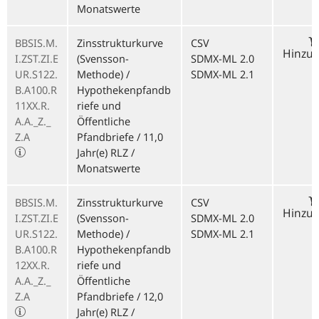
Monatswerte
BBSIS.M.
Zinsstrukturkurve
CSV
Hinzu
I.ZST.ZI.E
(Svensson-
SDMX-ML 2.0
UR.S122.
Methode) /
SDMX-ML 2.1
B.A100.R
Hypothekenpfandb
11XX.R.
riefe und
A.A._Z._
Öffentliche
Z.A
Pfandbriefe / 11,0
Jahr(e) RLZ /
Monatswerte
BBSIS.M.
Zinsstrukturkurve
CSV
Hinzu
I.ZST.ZI.E
(Svensson-
SDMX-ML 2.0
UR.S122.
Methode) /
SDMX-ML 2.1
B.A100.R
Hypothekenpfandb
12XX.R.
riefe und
A.A._Z._
Öffentliche
Z.A
Pfandbriefe / 12,0
Jahr(e) RLZ /