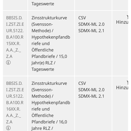
Tageswerte
BBSIS.D.
Zinsstrukturkurve
CSV
Hinzu
I.ZST.ZI.E
(Svensson-
SDMX-ML 2.0
UR.S122.
Methode) /
SDMX-ML 2.1
B.A100.R
Hypothekenpfandb
15XX.R.
riefe und
A.A._Z._
Öffentliche
Z.A
Pfandbriefe / 15,0
Jahr(e) RLZ /
Tageswerte
BBSIS.D.
Zinsstrukturkurve
CSV
Hinzu
I.ZST.ZI.E
(Svensson-
SDMX-ML 2.0
UR.S122.
Methode) /
SDMX-ML 2.1
B.A100.R
Hypothekenpfandb
16XX.R.
riefe und
A.A._Z._
Öffentliche
Z.A
Pfandbriefe / 16,0
Jahre RLZ /