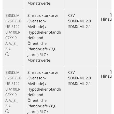
Monatswerte
BBSIS.M.
Zinsstrukturkurve
CSV
Hinzu
I.ZST.ZI.E
(Svensson-
SDMX-ML 2.0
UR.S122.
Methode) /
SDMX-ML 2.1
B.A100.R
Hypothekenpfandb
07XX.R.
riefe und
A.A._Z._
Öffentliche
Z.A
Pfandbriefe / 7,0
Jahr(e) RLZ /
Monatswerte
BBSIS.M.
Zinsstrukturkurve
CSV
Hinzu
I.ZST.ZI.E
(Svensson-
SDMX-ML 2.0
UR.S122.
Methode) /
SDMX-ML 2.1
B.A100.R
Hypothekenpfandb
08XX.R.
riefe und
A.A._Z._
Öffentliche
Z.A
Pfandbriefe / 8,0
Jahr(e) RLZ /