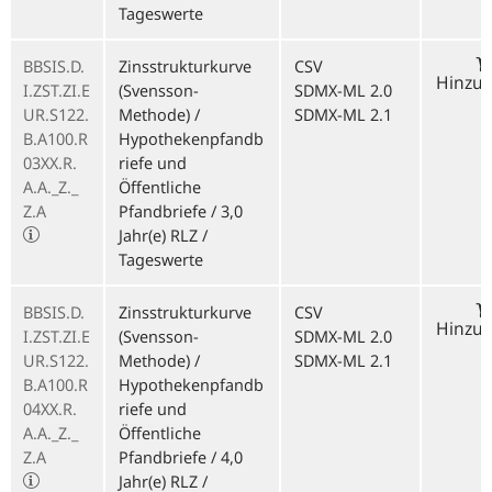
Tageswerte
BBSIS.D.
Zinsstrukturkurve
CSV
Hinzu
I.ZST.ZI.E
(Svensson-
SDMX-ML 2.0
UR.S122.
Methode) /
SDMX-ML 2.1
B.A100.R
Hypothekenpfandb
03XX.R.
riefe und
A.A._Z._
Öffentliche
Z.A
Pfandbriefe / 3,0
Jahr(e) RLZ /
Tageswerte
BBSIS.D.
Zinsstrukturkurve
CSV
Hinzu
I.ZST.ZI.E
(Svensson-
SDMX-ML 2.0
UR.S122.
Methode) /
SDMX-ML 2.1
B.A100.R
Hypothekenpfandb
04XX.R.
riefe und
A.A._Z._
Öffentliche
Z.A
Pfandbriefe / 4,0
Jahr(e) RLZ /