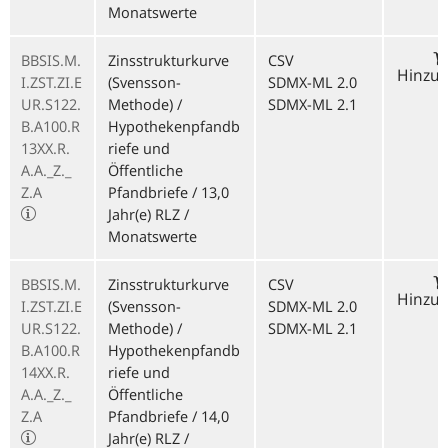
Monatswerte
BBSIS.M.
Zinsstrukturkurve
CSV
Hinzu
I.ZST.ZI.E
(Svensson-
SDMX-ML 2.0
UR.S122.
Methode) /
SDMX-ML 2.1
B.A100.R
Hypothekenpfandb
13XX.R.
riefe und
A.A._Z._
Öffentliche
Z.A
Pfandbriefe / 13,0
Jahr(e) RLZ /
Monatswerte
BBSIS.M.
Zinsstrukturkurve
CSV
Hinzu
I.ZST.ZI.E
(Svensson-
SDMX-ML 2.0
UR.S122.
Methode) /
SDMX-ML 2.1
B.A100.R
Hypothekenpfandb
14XX.R.
riefe und
A.A._Z._
Öffentliche
Z.A
Pfandbriefe / 14,0
Jahr(e) RLZ /