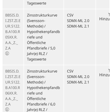
Tageswerte
BBSIS.D.
Zinsstrukturkurve
CSV
Hinzu
I.ZST.ZI.E
(Svensson-
SDMX-ML 2.0
UR.S122.
Methode) /
SDMX-ML 2.1
B.A100.R
Hypothekenpfandb
05XX.R.
riefe und
A.A._Z._
Öffentliche
Z.A
Pfandbriefe / 5,0
Jahr(e) RLZ /
Tageswerte
BBSIS.D.
Zinsstrukturkurve
CSV
Hinzu
I.ZST.ZI.E
(Svensson-
SDMX-ML 2.0
UR.S122.
Methode) /
SDMX-ML 2.1
B.A100.R
Hypothekenpfandb
06XX.R.
riefe und
A.A._Z._
Öffentliche
Z.A
Pfandbriefe / 6,0
Jahr(e) RLZ /