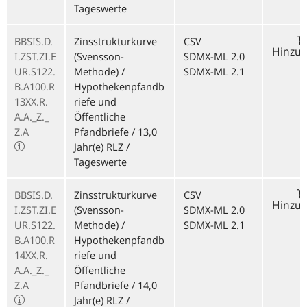
Tageswerte
BBSIS.D.
Zinsstrukturkurve
CSV
Hinzu
I.ZST.ZI.E
(Svensson-
SDMX-ML 2.0
UR.S122.
Methode) /
SDMX-ML 2.1
B.A100.R
Hypothekenpfandb
13XX.R.
riefe und
A.A._Z._
Öffentliche
Z.A
Pfandbriefe / 13,0
Jahr(e) RLZ /
Tageswerte
BBSIS.D.
Zinsstrukturkurve
CSV
Hinzu
I.ZST.ZI.E
(Svensson-
SDMX-ML 2.0
UR.S122.
Methode) /
SDMX-ML 2.1
B.A100.R
Hypothekenpfandb
14XX.R.
riefe und
A.A._Z._
Öffentliche
Z.A
Pfandbriefe / 14,0
Jahr(e) RLZ /