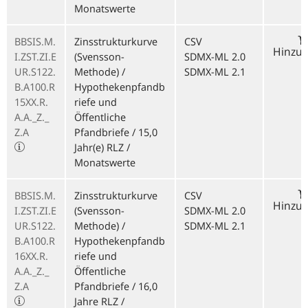
Monatswerte
BBSIS.M.
Zinsstrukturkurve
CSV
Hinzu
I.ZST.ZI.E
(Svensson-
SDMX-ML 2.0
UR.S122.
Methode) /
SDMX-ML 2.1
B.A100.R
Hypothekenpfandb
15XX.R.
riefe und
A.A._Z._
Öffentliche
Z.A
Pfandbriefe / 15,0
Jahr(e) RLZ /
Monatswerte
BBSIS.M.
Zinsstrukturkurve
CSV
Hinzu
I.ZST.ZI.E
(Svensson-
SDMX-ML 2.0
UR.S122.
Methode) /
SDMX-ML 2.1
B.A100.R
Hypothekenpfandb
16XX.R.
riefe und
A.A._Z._
Öffentliche
Z.A
Pfandbriefe / 16,0
Jahre RLZ /