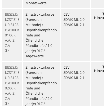
Monatswerte
BBSIS.D.
Zinsstrukturkurve
CSV
Hinzu
I.ZST.ZI.E
(Svensson-
SDMX-ML 2.0
UR.S122.
Methode) /
SDMX-ML 2.1
B.A100.R
Hypothekenpfandb
01XX.R.
riefe und
A.A._Z._
Öffentliche
Z.A
Pfandbriefe / 1,0
Jahr(e) RLZ /
Tageswerte
BBSIS.D.
Zinsstrukturkurve
CSV
Hinzu
I.ZST.ZI.E
(Svensson-
SDMX-ML 2.0
UR.S122.
Methode) /
SDMX-ML 2.1
B.A100.R
Hypothekenpfandb
02XX.R.
riefe und
A.A._Z._
Öffentliche
Z.A
Pfandbriefe / 2,0
Jahr(e) RLZ /