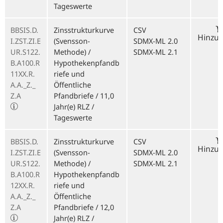
Tageswerte
BBSIS.D.
Zinsstrukturkurve
CSV
Hinzu
I.ZST.ZI.E
(Svensson-
SDMX-ML 2.0
UR.S122.
Methode) /
SDMX-ML 2.1
B.A100.R
Hypothekenpfandb
11XX.R.
riefe und
A.A._Z._
Öffentliche
Z.A
Pfandbriefe / 11,0
Jahr(e) RLZ /
Tageswerte
BBSIS.D.
Zinsstrukturkurve
CSV
Hinzu
I.ZST.ZI.E
(Svensson-
SDMX-ML 2.0
UR.S122.
Methode) /
SDMX-ML 2.1
B.A100.R
Hypothekenpfandb
12XX.R.
riefe und
A.A._Z._
Öffentliche
Z.A
Pfandbriefe / 12,0
Jahr(e) RLZ /