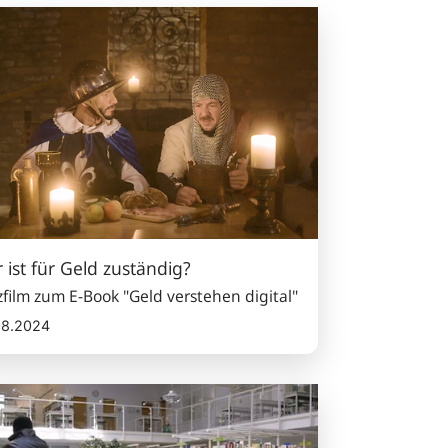
d
tändig?
 ist für Geld zuständig?
film zum E-Book "Geld verstehen digital"
08.2024
d
nen