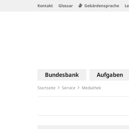
Service
Kontakt
Glossar
Gebärdensprache
Le
Navigation
Logo
Hauptnavigation
Bundesbank
Aufgaben
Startseite
Service
Mediathek
Mediathek