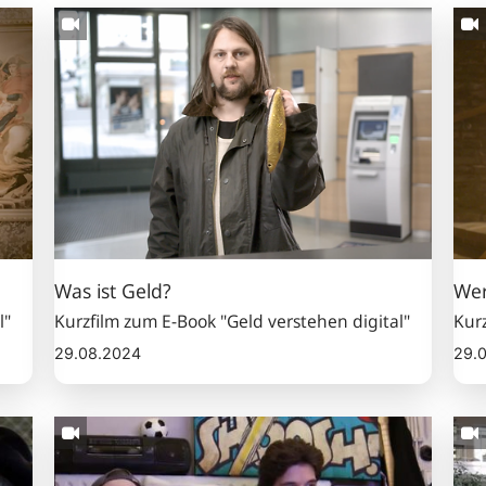
Was
Wer
ist
ist
Geld?
für
Gel
zus
Was ist Geld?
Wer
l"
Kurzfilm zum E-Book "Geld verstehen digital"
Kurz
29.08.2024
29.
Geld
Mit
leihen
Gel
pla