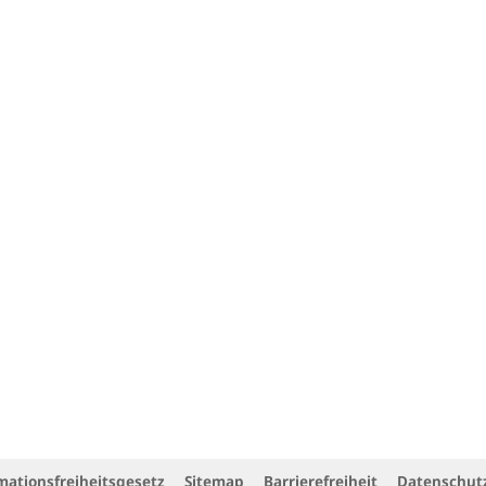
mationsfreiheitsgesetz
Sitemap
Barrierefreiheit
Datenschut