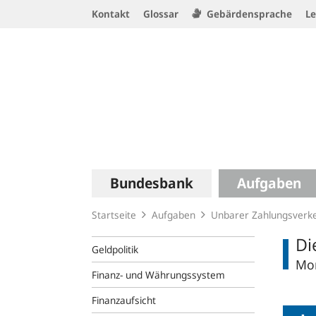
Service
Kontakt
Glossar
Gebärdensprache
Le
Navigation
Logo
Hauptnavigation
Bundesbank
Aufgaben
Startseite
Aufgaben
Unbarer Zahlungsverk
Di
Geldpolitik
Mon
Finanz- und Währungssystem
Finanzaufsicht