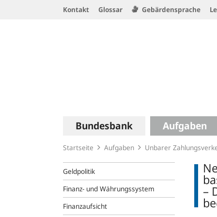
Service
Kontakt
Glossar
Gebärdensprache
Le
Navigation
Logo
Hauptnavigation
Bundesbank
Aufgaben
Startseite
Aufgaben
Unbarer Zahlungsverk
Ne
Geldpolitik
ba
– 
Finanz- und Währungssystem
be
Finanzaufsicht