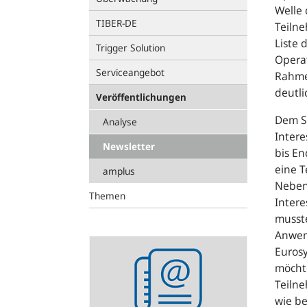
Welle 
TIBER-DE
Teilne
Liste 
Trigger Solution
Operat
Serviceangebot
Rahme
deutli
Veröffentlichungen
Dem St
Analyse
Intere
Newsletter
bis En
eine 
amplus
Neben 
Themen
Inter
musst
Anwend
Newsletter
Euros
abonnieren
möcht
Teilne
wie be