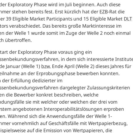
der Exploratory Phase wird im Juli beginnen. Auch diese
hmer stehen bereits fest. Erst kürzlich hat der
EZB
-
Rat die
der 39 Eligible Market Participants und 15 Eligible Market
DLT
ors verabschiedet. Das bereits große Marktinteresse im
n der Welle 1 wurde somit im Zuge der Welle 2 noch einmal
ch übertroffen.
art der Exploratory Phase voraus ging ein
ssenbekundungsverfahren, in dem sich interessierte Institut
de Januar (Welle 1)
bzw.
Ende April (Welle 2) dieses Jahres für
Teilnahme an der Erprobungsphase bewerben konnten.
der Erfüllung dedizierter im
essenbekundungsverfahren dargelegter Zulassungskriterien
en die Bewerber konkret beschreiben, welche
ungsfälle sie mit welcher oder welchen der drei vom
ystem angebotenen Interoperabilitätslösungen erproben
en. Während sich die Anwendungsfälle der Welle 1-
hmer vornehmlich auf Geschäftsfälle mit Wertpapierbezug,
ispielsweise auf die Emission von Wertpapieren, die