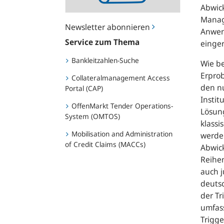
Abwick
Manag
Newsletter abonnieren
Anwen
Service zum Thema
einger
Bankleitzahlen-Suche
Wie be
Erprob
Collateralmanagement Access
den nu
Portal (CAP)
Insti
OffenMarkt Tender Operations-
Lösun
System (OMTOS)
klassi
Mobilisation and Administration
werden
of Credit Claims (MACCs)
Abwic
Reihen
auch 
deuts
der Tr
umfass
Trigge