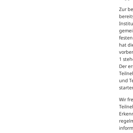
Zur b
bereit
Instit
gemein
feste
hat di
vorber
1 steh
Der er
Teilne
und Te
starte
Wir f
Teiln
Erkenn
regel
inform