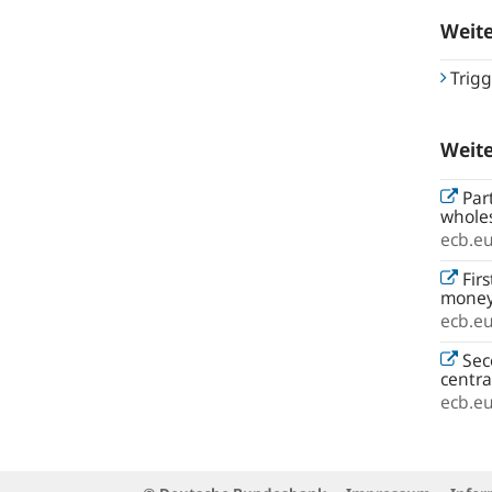
Weit
Trigg
Weit
Part
wholes
ecb.e
Firs
money
ecb.e
Seco
centr
ecb.e