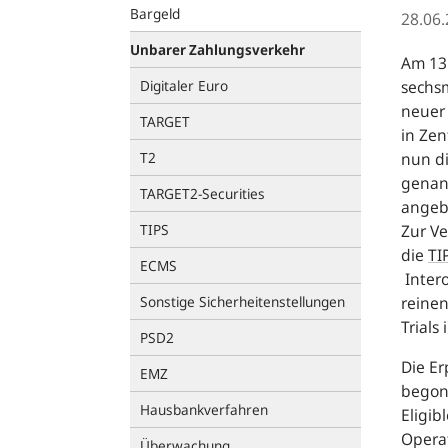
Bargeld
28.06
Unbarer Zahlungsverkehr
Am 13.
Digitaler Euro
sechs
neuer
TARGET
in Ze
T2
nun d
genan
TARGET2-Securities
angebo
TIPS
Zur Ve
die
TI
ECMS
Intero
Sonstige Sicherheitenstellungen
reine
Trials
PSD2
Die Er
EMZ
begon
Hausbankverfahren
Eligib
Operat
Überwachung