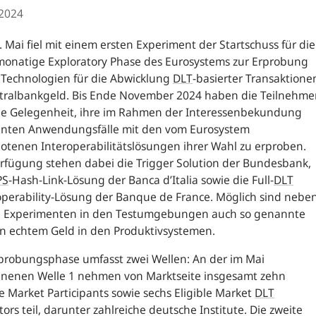
.2024
 Mai fiel mit einem ersten Experiment der Startschuss für die
monatige Exploratory Phase des Eurosystems zur Erprobung
 Technologien für die Abwicklung
DLT
-
basierter Transaktione
ntralbankgeld. Bis Ende November 2024 haben die Teilnehme
ie Gelegenheit, ihre im Rahmen der Interessenbekundung
nten Anwendungsfälle mit den vom Eurosystem
tenen Interoperabilitätslösungen ihrer Wahl zu erproben.
rfügung stehen dabei die Trigger Solution der Bundesbank,
PS
-
Hash-Link-Lösung der Banca d’Italia sowie die Full-
DLT
perability-Lösung der Banque de France. Möglich sind nebe
n Experimenten in den Testumgebungen auch so genannte
 in echtem Geld in den Produktivsystemen.
probungsphase umfasst zwei Wellen: An der im Mai
nenen Welle 1 nehmen von Marktseite insgesamt zehn
le Market Participants sowie sechs Eligible Market
DLT
ors teil, darunter zahlreiche deutsche Institute. Die zweite