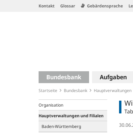
Service
Kontakt
Glossar
Gebärdensprache
Le
Navigation
Logo
Hauptnavigation
Bundesbank
Aufgaben
Startseite
Bundesbank
Hauptverwaltungen u
Wi
Organisation
Tab
Hauptverwaltungen und Filialen
30.06
Baden-Württemberg