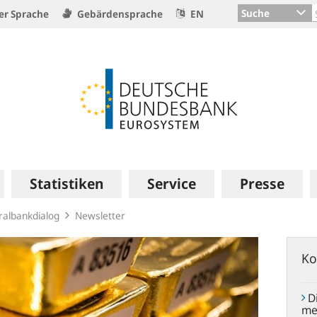
Suche
er Sprache
Gebärdensprache
EN
Statistiken
Service
Presse
ralbankdialog
Newsletter
Ko
Di
me