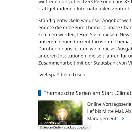
wir freuen uns über 1253 Personen aus 83 L
stattgefundenen Internationalen Zentral
Ständig entwickeln wir unser Angebot weit
endete die erste zum Thema „
Climate Chan
kommen werden, lesen Sie in diesem Newsle
unserem neuen
Current focus
zum Thema „G
Darüber hinaus richten wir in dieser Ausga
anderen Institutionen, die seit Jahren für u
Zusammenarbeit mit der Staatsbank von V
Viel Spaß beim Lesen.
Thematische
Thematische Serien am Start „Clima
Serien
am
Online Vortragsseri
Start
lief bis Mitte Mai. A
„Climate
Management".
Change
© SecondSide – stock.adobe.com
and