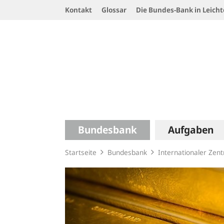
Service
Kontakt
Glossar
Die Bundes-Bank in Leicht
Navigation
Logo
Hauptnavigation
Bundesbank
Aufgaben
Startseite
Bundesbank
Internationaler Zent