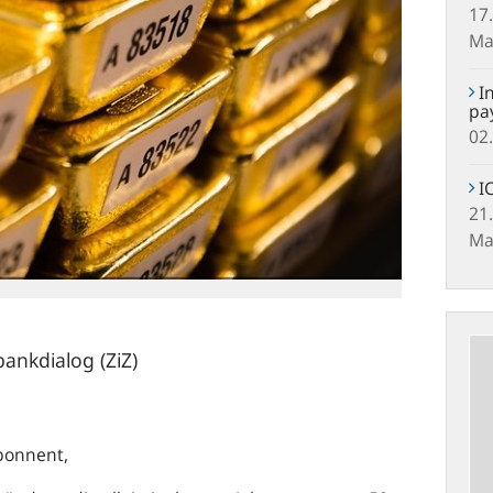
17
Ma
In
pa
02
IC
21
Ma
Jetzt
Newsl
ankdialog (ZiZ)
abonn
bonnent,