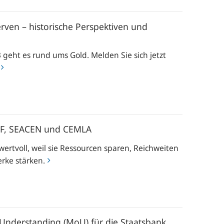
ven – historische Perspektiven und
geht es rund ums Gold. Melden Sie sich jetzt
AMF, SEACEN und CEMLA
ertvoll, weil sie Ressourcen sparen, Reichweiten
rke stärken.
nderstanding (MoU) für die Staatsbank