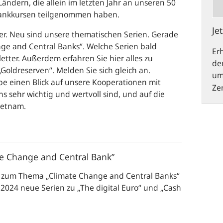
ändern, die allein im letzten Jahr an unseren 50
bankkursen teilgenommen haben.
Je
er. Neu sind unsere thematischen Serien. Gerade
ge and Central Banks
“. Welche Serien bald
Er
tter. Außerdem erfahren Sie hier alles zu
de
oldreserven“. Melden Sie sich gleich an.
um
be einen Blick auf unsere Kooperationen mit
Ze
ns sehr wichtig und wertvoll sind, und auf die
ietnam.
te Change and Central Bank”
e zum Thema „
Climate Change and Central Banks
“
b 2024 neue Serien zu „
The digital Euro“
und „
Cash