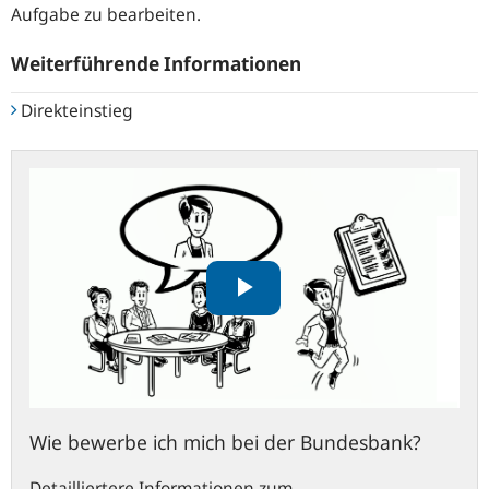
Aufgabe zu bearbeiten.
Weiterführende Informationen
Direkteinstieg
Wie
bewerbe
ich
mich
bei
der
Bundesbank?
Wie bewerbe ich mich bei der Bundesbank?
Detailliertere Informationen zum