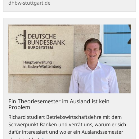
dhbw-stuttgart.de
Ein
Theoriesemester
im
Ausland
ist
kein
Problem
Ein Theoriesemester im Ausland ist kein
Problem
Richard studiert Betriebswirtschaftslehre mit dem
Schwerpunkt Banken und verrät uns, warum er sich
dafür interessiert und wo er ein Auslandssemester