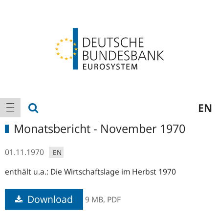
Logo
Hauptnavigation
Suche anzeigen
EN
Navigation anzeigen
Monatsbericht - November 1970
01.11.1970
EN
enthält u.a.: Die Wirtschaftslage im Herbst 1970
Download
9 MB,
PDF