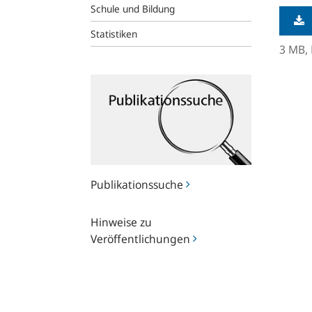
Schule und Bildung
Statistiken
3 MB,
Publikationssuche
Publikationssuche
Hinweise
Hinweise zu
zu
Veröffentlichungen
Veröffentlichungen