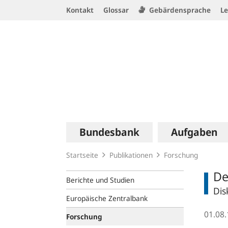
Service
Kontakt
Glossar
Gebärdensprache
Le
Navigation
Logo
Hauptnavigation
Bundesbank
Aufgaben
Startseite
Publikationen
Forschung
De
Berichte und Studien
Dis
Europäische Zentralbank
01.08
Forschung